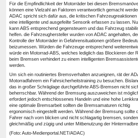
Für die Empfindlichkeit der Motorräder bei diesen Bremsmanöv
können eine Vielzahl an Faktoren verantwortlich gemacht werde
ADAC spricht sich dafür aus, die kritischen Fahrzeugreaktionen
eine intelligente und ausgefeilte Sensorik erfassen zu lassen. Nu
kann ABS entsprechend gegensteuern und das Fahrzeug stabili
helfen. die Fahrzeughersteller wurden von ADAC angehalten, de
Kontrolle der Motorräder in Gefahrensituationen größere Bedeut
beizumessen. Würden die Fahrzeuge entsprechend weiterentwic
würde ein Motorrad-ABS, welches lediglich das Blockieren der 
beim Bremsen verhindert zu einem intelligenten Bremsassisten
werden.
Um sich ein routiniertes Bremsverhalten anzueignen, rät der A
Motorradfahrern ein Fahrsicherheitstraining zu besuchen. Bislang
das in großer Schräglage durchgeführte ABS-Bremsen nicht sic
beherrschbar. Während der Bremsung auszuweichen ist möglic
erfordert jedoch entschlossenes Handeln und eine hohe Lenkkraf
eine optimale Bremsarbeit sollten die Bremsamaturen richtig
ergonomisch eingestellt werden. Während der Bremsung sollte 
Fahrer nach vorn blicken und nicht schlagartig bremsen, sonder
gleichmäßig und zügig und unter Mitbenutzung der Hinterrradbr
(Foto: Auto-Medienportal.NET/ADAC)