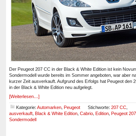
Der Peugeot 207 CC in der Black & White Edition ist kein Novu
Sondermodell wurde bereits im Sommer angeboten, war aber n
kurzer Zeit ausverkauft. Aufgrund des Erfolgs hat Peugeot den
in der Black & White Edition neu aufgelegt.
[Weiterlesen…]
Kategorie:
Automarken
,
Peugeot
Stichworte:
207 CC
,
ausverkauft
,
Black & White Edition
,
Cabrio
,
Edition
,
Peugeot 20
Sondermodell