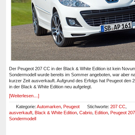
Der Peugeot 207 CC in der Black & White Edition ist kein Novu
Sondermodell wurde bereits im Sommer angeboten, war aber n
kurzer Zeit ausverkauft. Aufgrund des Erfolgs hat Peugeot den
in der Black & White Edition neu aufgelegt.
[Weiterlesen…]
Kategorie:
Automarken
,
Peugeot
Stichworte:
207 CC
,
ausverkauft
,
Black & White Edition
,
Cabrio
,
Edition
,
Peugeot 20
Sondermodell