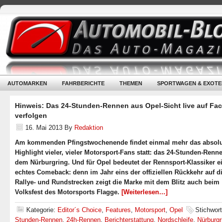
AUTOMARKEN
FAHRBERICHTE
THEMEN
SPORTWAGEN & EXOTE
Hinweis: Das 24-Stunden-Rennen aus Opel-Sicht live auf Fa
verfolgen
16. Mai 2013
By
Redaktion
Am kommenden Pfingstwochenende findet einmal mehr das absol
Highlight vieler, vieler Motorsport-Fans statt: das 24-Stunden-Renn
dem Nürburgring. Und für Opel bedeutet der Rennsport-Klassiker e
echtes Comeback: denn im Jahr eins der offiziellen Rückkehr auf d
Rallye- und Rundstrecken zeigt die Marke mit dem Blitz auch beim
Volksfest des Motorsports Flagge.
[Weiterlesen…]
Kategorie:
Editor´s Choice
,
Features
,
Motorsport
,
Opel
Stichwor
Stunden-Rennen
,
24h-Rennen
,
Berichterstattung
,
Nordschleife
,
Nürburgr