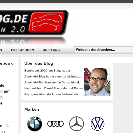
N
HIER WERBEN
ÜBER UNS
cebook
Über das Blog
Bereits seit 2006 am Start, ist das
Automobil-Blog heute eine der wichtigsten
Automobil-Publikationen in Deutschland.
ute
Hier berichten Daniel Przygoda und Robert
en auf
Krippgans über alle Automobil-Neuheiten.
in
ie
Marken
te:
24-
ing
,