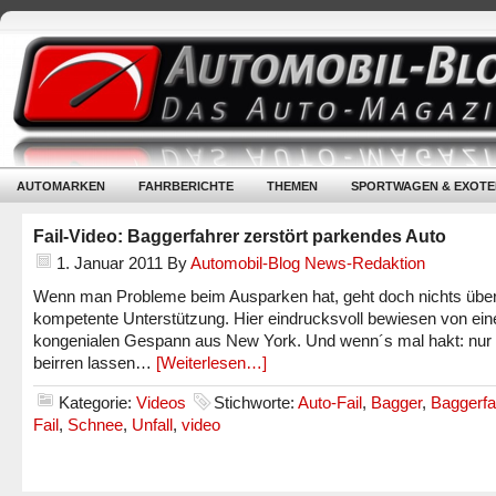
AUTOMARKEN
FAHRBERICHTE
THEMEN
SPORTWAGEN & EXOTE
Fail-Video: Baggerfahrer zerstört parkendes Auto
1. Januar 2011
By
Automobil-Blog News-Redaktion
Wenn man Probleme beim Ausparken hat, geht doch nichts übe
kompetente Unterstützung. Hier eindrucksvoll bewiesen von ei
kongenialen Gespann aus New York. Und wenn´s mal hakt: nur 
beirren lassen…
[Weiterlesen…]
Kategorie:
Videos
Stichworte:
Auto-Fail
,
Bagger
,
Baggerfa
Fail
,
Schnee
,
Unfall
,
video