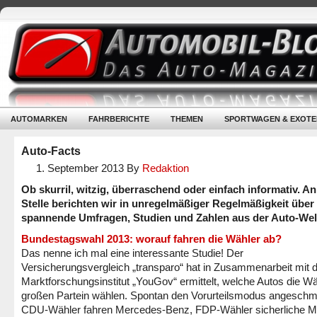
AUTOMARKEN
FAHRBERICHTE
THEMEN
SPORTWAGEN & EXOTE
Auto-Facts
1. September 2013
By
Redaktion
Ob skurril, witzig, überraschend oder einfach informativ. An
Stelle berichten wir in unregelmäßiger Regelmäßigkeit über
spannende Umfragen, Studien und Zahlen aus der Auto-Wel
Bundestagswahl 2013: worauf fahren die Wähler ab?
Das nenne ich mal eine interessante Studie! Der
Versicherungsvergleich „transparo“ hat in Zusammenarbeit mit
Marktforschungsinstitut „YouGov“ ermittelt, welche Autos die Wä
großen Partein wählen. Spontan den Vorurteilsmodus angeschm
CDU-Wähler fahren Mercedes-Benz, FDP-Wähler sicherliche Mi