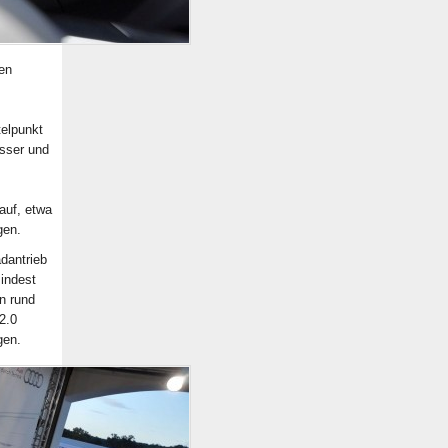
gen
telpunkt
esser und
auf, etwa
gen.
adantrieb
indest
n rund
2.0
gen.