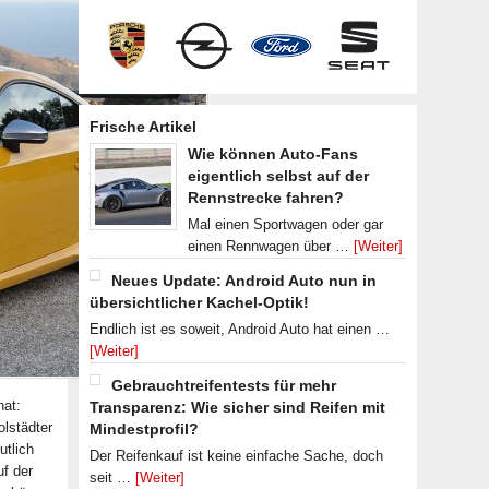
Frische Artikel
Wie können Auto-Fans
eigentlich selbst auf der
Rennstrecke fahren?
Mal einen Sportwagen oder gar
einen Rennwagen über …
[Weiter]
Neues Update: Android Auto nun in
übersichtlicher Kachel-Optik!
Endlich ist es soweit, Android Auto hat einen …
[Weiter]
Gebrauchtreifentests für mehr
hat:
Transparenz: Wie sicher sind Reifen mit
olstädter
Mindestprofil?
utlich
Der Reifenkauf ist keine einfache Sache, doch
uf der
seit …
[Weiter]