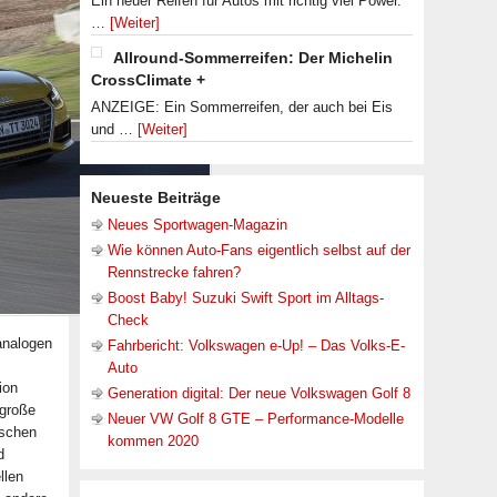
Ein neuer Reifen für Autos mit richtig viel Power.
…
[Weiter]
Allround-Sommerreifen: Der Michelin
CrossClimate +
ANZEIGE: Ein Sommerreifen, der auch bei Eis
und …
[Weiter]
Neueste Beiträge
Neues Sportwagen-Magazin
Wie können Auto-Fans eigentlich selbst auf der
Rennstrecke fahren?
Boost Baby! Suzuki Swift Sport im Alltags-
Check
 analogen
Fahrbericht: Volkswagen e-Up! – Das Volks-E-
Auto
ion
Generation digital: Der neue Volkswagen Golf 8
 große
Neuer VW Golf 8 GTE – Performance-Modelle
ischen
kommen 2020
d
llen