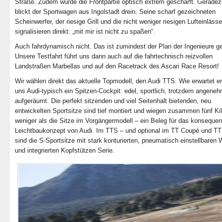
Straße. Zudem wurde die Frontpartie optisch extrem geschärft. Gerade
blickt der Sportwagen aus Ingolstadt drein. Seine scharf gezeichneten
Scheinwerfer, der riesige Grill und die nicht weniger riesigen Lufteinlässe
signalisieren direkt: „mit mir ist nicht zu spaßen“.
Auch fahrdynamisch nicht. Das ist zumindest der Plan der Ingenieure 
Unsere Testfahrt führt uns dann auch auf die fahrtechnisch reizvollen
Landstraßen Marbellas und auf den Racetrack des Ascari Race Resort!
Wir wählen direkt das aktuelle Topmodell, den Audi TTS. Wie erwartet 
uns Audi-typisch ein Spitzen-Cockpit: edel, sportlich, trotzdem angene
aufgeräumt. Die perfekt sitzenden und viel Seitenhalt bietenden, neu
entwickelten Sportsitze sind tief montiert und wiegen zusammen fünf K
weniger als die Sitze im Vorgängermodell – ein Beleg für das konsequen
Leichtbaukonzept von Audi. Im TTS – und optional im TT Coupé und TT
sind die S-Sportsitze mit stark konturierten, pneumatisch einstellbaren
und integrierten Kopfstützen Serie.