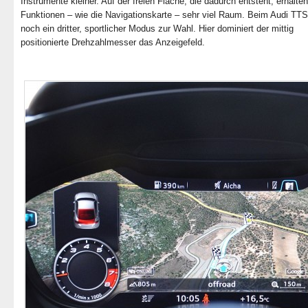
Instrumente kleiner. Auf der freien Fläche, die dadurch entsteht, erhalte
Funktionen – wie die Navigationskarte – sehr viel Raum. Beim Audi TTS
noch ein dritter, sportlicher Modus zur Wahl. Hier dominiert der mittig
positionierte Drehzahlmesser das Anzeigefeld.