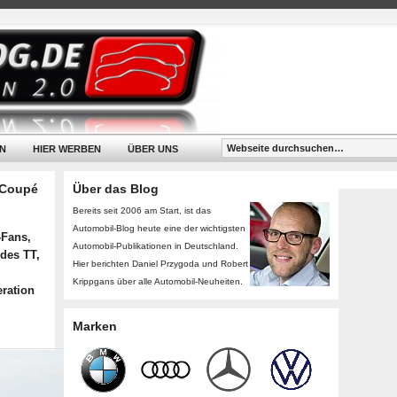
N
HIER WERBEN
ÜBER UNS
 Coupé
Über das Blog
Bereits seit 2006 am Start, ist das
Automobil-Blog heute eine der wichtigsten
-Fans,
Automobil-Publikationen in Deutschland.
des TT,
Hier berichten Daniel Przygoda und Robert
Krippgans über alle Automobil-Neuheiten.
ration
Marken