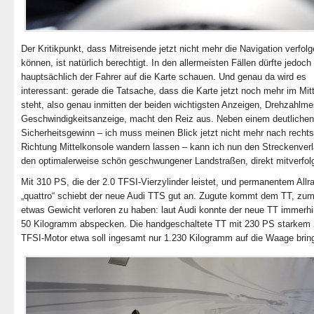
Der Kritikpunkt, dass Mitreisende jetzt nicht mehr die Navigation verfol
können, ist natürlich berechtigt. In den allermeisten Fällen dürfte jedoch
hauptsächlich der Fahrer auf die Karte schauen. Und genau da wird es
interessant: gerade die Tatsache, dass die Karte jetzt noch mehr im Mit
steht, also genau inmitten der beiden wichtigsten Anzeigen, Drehzahlm
Geschwindigkeitsanzeige, macht den Reiz aus. Neben einem deutlichen
Sicherheitsgewinn – ich muss meinen Blick jetzt nicht mehr nach rechts
Richtung Mittelkonsole wandern lassen – kann ich nun den Streckenverl
den optimalerweise schön geschwungener Landstraßen, direkt mitverfol
Mit 310 PS, die der 2.0 TFSI-Vierzylinder leistet, und permanentem Allr
„quattro“ schiebt der neue Audi TTS gut an. Zugute kommt dem TT, zum
etwas Gewicht verloren zu haben: laut Audi konnte der neue TT immerhi
50 Kilogramm abspecken. Die handgeschaltete TT mit 230 PS starkem 
TFSI-Motor etwa soll ingesamt nur 1.230 Kilogramm auf die Waage brin