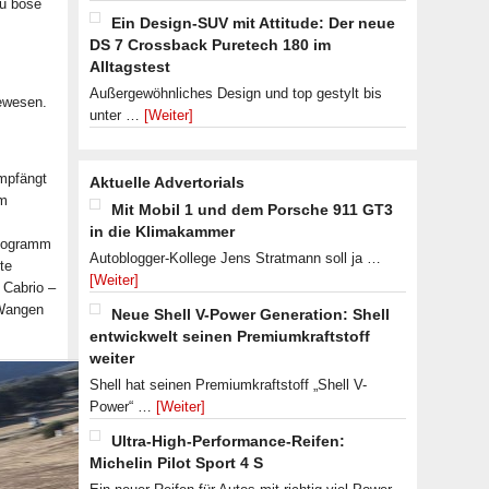
zu böse
Ein Design-SUV mit Attitude: Der neue
DS 7 Crossback Puretech 180 im
Alltagstest
Außergewöhnliches Design und top gestylt bis
gewesen.
unter …
[Weiter]
empfängt
Aktuelle Advertorials
hm
Mit Mobil 1 und dem Porsche 911 GT3
in die Klimakammer
ilogramm
Autoblogger-Kollege Jens Stratmann soll ja …
te
[Weiter]
 Cabrio –
 Wangen
Neue Shell V-Power Generation: Shell
entwickwelt seinen Premiumkraftstoff
weiter
Shell hat seinen Premiumkraftstoff „Shell V-
Power“ …
[Weiter]
Ultra-High-Performance-Reifen:
Michelin Pilot Sport 4 S