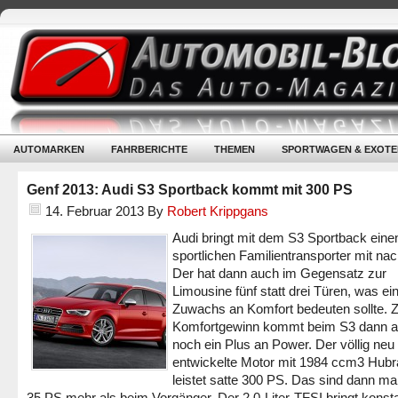
AUTOMARKEN
FAHRBERICHTE
THEMEN
SPORTWAGEN & EXOTE
Genf 2013: Audi S3 Sportback kommt mit 300 PS
14. Februar 2013
By
Robert Krippgans
Audi bringt mit dem S3 Sportback eine
sportlichen Familientransporter mit na
Der hat dann auch im Gegensatz zur
Limousine fünf statt drei Türen, was ei
Zuwachs an Komfort bedeuten sollte.
Komfortgewinn kommt beim S3 dann 
noch ein Plus an Power. Der völlig neu
entwickelte Motor mit 1984 ccm3 Hub
leistet satte 300 PS. Das sind dann ma
35 PS mehr als beim Vorgänger. Der 2.0-Liter-TFSI bringt konst