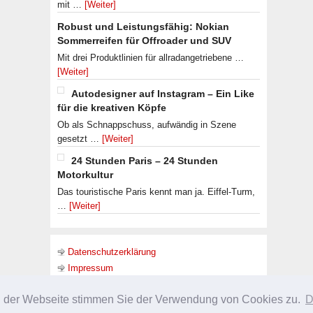
mit …
[Weiter]
Robust und Leistungsfähig: Nokian
Sommerreifen für Offroader und SUV
Mit drei Produktlinien für allradangetriebene …
[Weiter]
Autodesigner auf Instagram – Ein Like
für die kreativen Köpfe
Ob als Schnappschuss, aufwändig in Szene
gesetzt …
[Weiter]
24 Stunden Paris – 24 Stunden
Motorkultur
Das touristische Paris kennt man ja. Eiffel-Turm,
…
[Weiter]
Datenschutzerklärung
Impressum
g der Webseite stimmen Sie der Verwendung von Cookies zu.
D
URHEBERRECHT © 2026 ·
SLEEK THEME
ON
GENESIS FRAMEWORK
·
WORDPRES