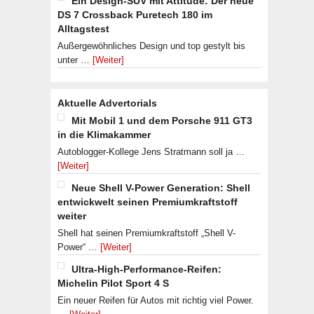
Ein Design-SUV mit Attitude: Der neue
DS 7 Crossback Puretech 180 im
Alltagstest
Außergewöhnliches Design und top gestylt bis
unter …
[Weiter]
Aktuelle Advertorials
Mit Mobil 1 und dem Porsche 911 GT3
in die Klimakammer
Autoblogger-Kollege Jens Stratmann soll ja …
[Weiter]
Neue Shell V-Power Generation: Shell
entwickwelt seinen Premiumkraftstoff
weiter
Shell hat seinen Premiumkraftstoff „Shell V-
Power“ …
[Weiter]
Ultra-High-Performance-Reifen:
Michelin Pilot Sport 4 S
Ein neuer Reifen für Autos mit richtig viel Power.