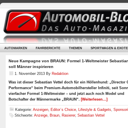
AUTOMARKEN
FAHRBERICHTE
THEMEN
SPORTWAGEN & EXOTE
Neue Kampagne von BRAUN: Formel 1-Weltmeister Sebastian
soll Männer inspirieren
1. November 2013
By
Redaktion
Was ist dieser Sebastian Vettel doch für ein Höllenhund: „Director 
Performance“ beim Premium-Automobilhersteller Infiniti, seit Son
vierfacher Formel 1-Weltmeister – und jetzt auch noch Model und
Botschafter der Männermarke „BRAUN“.
[Weiterlesen…]
Kategorie:
Anzeigen
,
Editor´s Choice
,
Lifestyle & Gadgets
,
Sponsor
Stichworte:
Anzeige
,
Braun
,
Rasierer
,
Sebastian Vettel