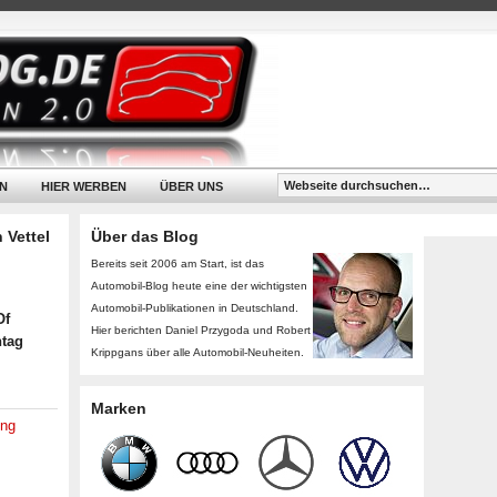
N
HIER WERBEN
ÜBER UNS
 Vettel
Über das Blog
Bereits seit 2006 am Start, ist das
Automobil-Blog heute eine der wichtigsten
Automobil-Publikationen in Deutschland.
Of
Hier berichten Daniel Przygoda und Robert
ntag
Krippgans über alle Automobil-Neuheiten.
Marken
ing