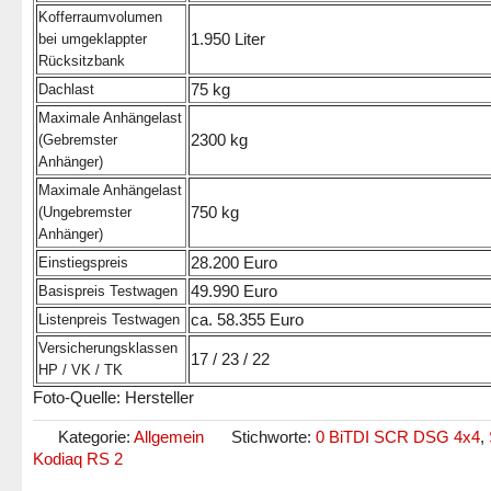
Kofferraumvolumen
1.950 Liter
bei umgeklappter
Rücksitzbank
75 kg
Dachlast
Maximale Anhängelast
2300 kg
(Gebremster
Anhänger)
Maximale Anhängelast
750 kg
(Ungebremster
Anhänger)
28.200 Euro
Einstiegspreis
49.990 Euro
Basispreis Testwagen
ca. 58.355 Euro
Listenpreis Testwagen
Versicherungsklassen
17 / 23 / 22
HP / VK / TK
Foto-Quelle: Hersteller
Kategorie:
Allgemein
Stichworte:
0 BiTDI SCR DSG 4x4
,
Kodiaq RS 2