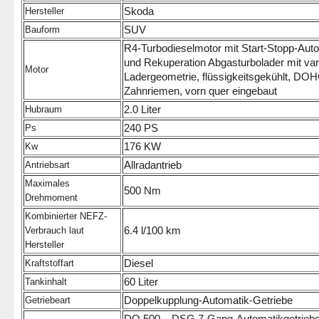
Skoda
Hersteller
SUV
Bauform
R4-Turbodieselmotor mit Start-Stopp-Aut
und Rekuperation Abgasturbolader mit var
Motor
Ladergeometrie, flüssigkeitsgekühlt, DOH
Zahnriemen, vorn quer eingebaut
2.0 Liter
Hubraum
240 PS
Ps
176 KW
Kw
Allradantrieb
Antriebsart
Maximales
500 Nm
Drehmoment
Kombinierter NEFZ-
6.4 l/100 km
Verbrauch laut
Hersteller
Diesel
Kraftstoffart
60 Liter
Tankinhalt
Doppelkupplung-Automatik-Getriebe
Getriebeart
DQ 500 – DSG 7-Gang-Automatikgetriebe