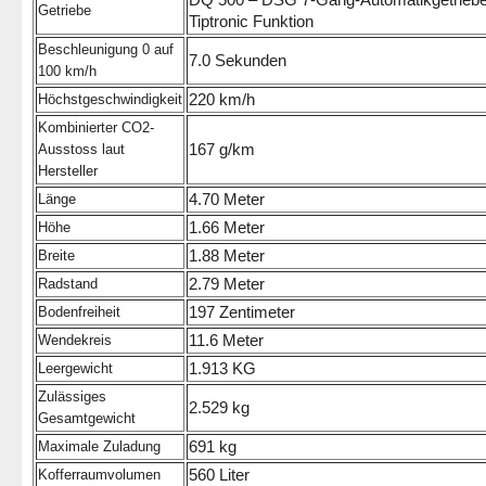
Getriebe
Tiptronic Funktion
Beschleunigung 0 auf
7.0 Sekunden
100 km/h
220 km/h
Höchstgeschwindigkeit
Kombinierter CO2-
167 g/km
Ausstoss laut
Hersteller
4.70 Meter
Länge
1.66 Meter
Höhe
1.88 Meter
Breite
2.79 Meter
Radstand
197 Zentimeter
Bodenfreiheit
11.6 Meter
Wendekreis
1.913 KG
Leergewicht
Zulässiges
2.529 kg
Gesamtgewicht
691 kg
Maximale Zuladung
560 Liter
Kofferraumvolumen