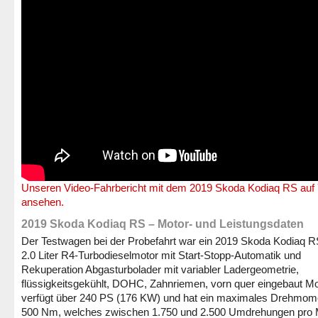
Unseren Video-Fahrbericht mit dem 2019 Skoda Kodiaq RS auf
ansehen.
2019 Skoda Kodiaq RS – Motor- und Leistungsdaten
Der Testwagen bei der Probefahrt war ein 2019 Skoda Kodiaq R
2.0 Liter R4-Turbodieselmotor mit Start-Stopp-Automatik und
Rekuperation Abgasturbolader mit variabler Ladergeometrie,
flüssigkeitsgekühlt, DOHC, Zahnriemen, vorn quer eingebaut Mo
verfügt über 240 PS (176 KW) und hat ein maximales Drehmom
500 Nm, welches zwischen 1.750 und 2.500 Umdrehungen pro 