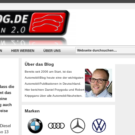
N
HIER WERBEN
ÜBER UNS
Über das Blog
Bereits seit 2006 am Start, ist das
Automobil-Blog heute eine der wichtigsten
Automobil-Publikationen in Deutschland.
dass die
Hier berichten Daniel Przygoda und Robert
mt das
Krippgans über alle Automobil-Neuheiten.
eine
g auch
reise
Marken
-Diesel
so 13