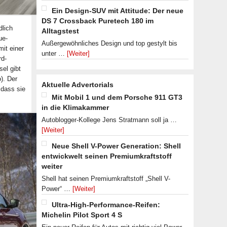
Ein Design-SUV mit Attitude: Der neue
DS 7 Crossback Puretech 180 im
dlich
Alltagstest
ue-
Außergewöhnliches Design und top gestylt bis
mit einer
unter …
[Weiter]
rd-
sel gibt
). Der
Aktuelle Advertorials
 dass sie
Mit Mobil 1 und dem Porsche 911 GT3
in die Klimakammer
Autoblogger-Kollege Jens Stratmann soll ja …
[Weiter]
Neue Shell V-Power Generation: Shell
entwickwelt seinen Premiumkraftstoff
weiter
Shell hat seinen Premiumkraftstoff „Shell V-
Power“ …
[Weiter]
Ultra-High-Performance-Reifen:
Michelin Pilot Sport 4 S