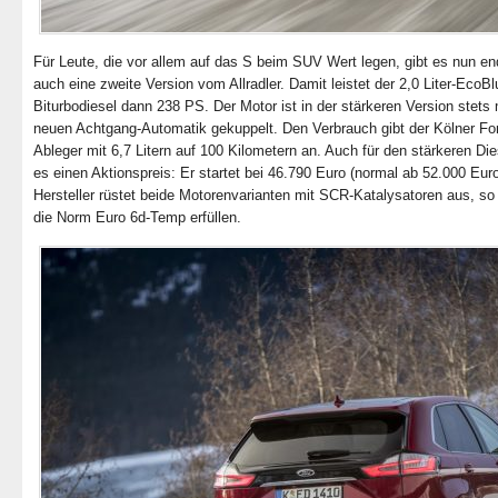
Für Leute, die vor allem auf das S beim SUV Wert legen, gibt es nun en
auch eine zweite Version vom Allradler. Damit leistet der 2,0 Liter-EcoBl
Biturbodiesel dann 238 PS. Der Motor ist in der stärkeren Version stets 
neuen Achtgang-Automatik gekuppelt. Den Verbrauch gibt der Kölner Fo
Ableger mit 6,7 Litern auf 100 Kilometern an. Auch für den stärkeren Die
es einen Aktionspreis: Er startet bei 46.790 Euro (normal ab 52.000 Euro
Hersteller rüstet beide Motorenvarianten mit SCR-Katalysatoren aus, so
die Norm Euro 6d-Temp erfüllen.