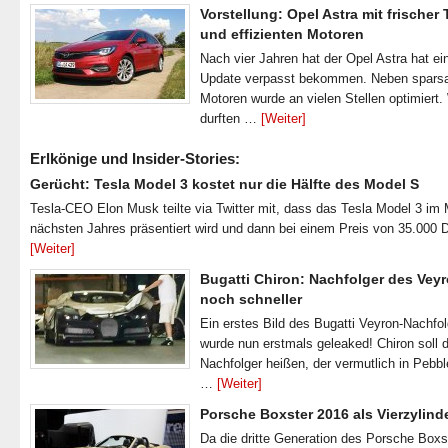
Vorstellung: Opel Astra mit frischer
und effizienten Motoren
Nach vier Jahren hat der Opel Astra hat ei
Update verpasst bekommen. Neben spar
Motoren wurde an vielen Stellen optimiert.
durften …
[Weiter]
Erlkönige und Insider-Stories:
Gerücht: Tesla Model 3 kostet nur die Hälfte des Model S
Tesla-CEO Elon Musk teilte via Twitter mit, dass das Tesla Model 3 im
nächsten Jahres präsentiert wird und dann bei einem Preis von 35.000 
[Weiter]
Bugatti Chiron: Nachfolger des Veyr
noch schneller
Ein erstes Bild des Bugatti Veyron-Nachfo
wurde nun erstmals geleaked! Chiron soll 
Nachfolger heißen, der vermutlich in Pebb
…
[Weiter]
Porsche Boxster 2016 als Vierzylind
Da die dritte Generation des Porsche Boxs