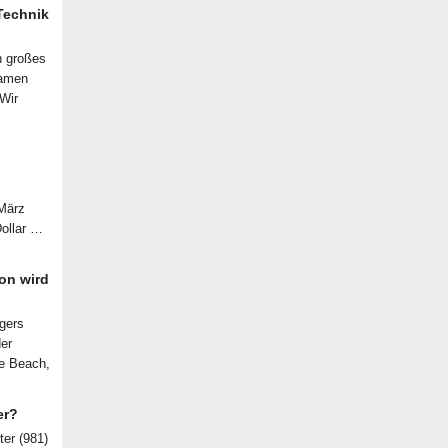
 Technik
n großes
samen
 Wir
 März
Dollar …
on wird
lgers
der
le Beach,
er?
ter (981)