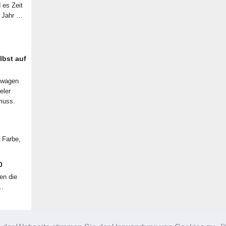
d es Zeit
n Jahr …
lbst auf
nwagen
eler
muss.
r Farbe,
0
en die
 …