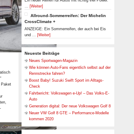
Ein neuer Reifen für Autos mit richtig viel Power.
…
[Weiter]
Allround-Sommerreifen: Der Michelin
CrossClimate +
ANZEIGE: Ein Sommerreifen, der auch bei Eis
und …
[Weiter]
Neueste Beiträge
Neues Sportwagen-Magazin
Wie können Auto-Fans eigentlich selbst auf der
atisch
Rennstrecke fahren?
“
Boost Baby! Suzuki Swift Sport im Alltags-
s Paket
Check
Fahrbericht: Volkswagen e-Up! – Das Volks-E-
ur
Auto
ten,
Generation digital: Der neue Volkswagen Golf 8
-
Neuer VW Golf 8 GTE – Performance-Modelle
kommen 2020