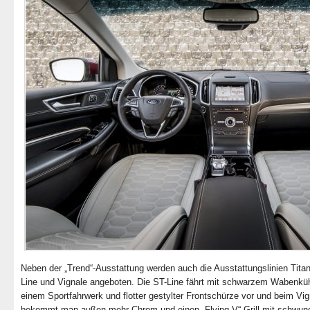
Neben der „Trend“-Ausstattung werden auch die Ausstattungslinien Tita
Line und Vignale angeboten. Die ST-Line fährt mit schwarzem Wabenkühl
einem Sportfahrwerk und flotter gestylter Frontschürze vor und beim Vig
bekommt man außen mehr Chrom und einen „Flying V“-Grill mit schwun