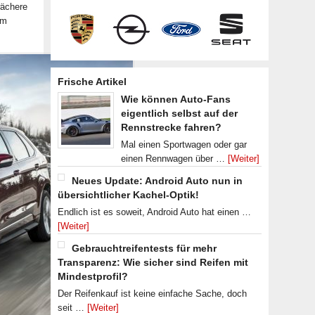
wächere
um
Frische Artikel
Wie können Auto-Fans
eigentlich selbst auf der
Rennstrecke fahren?
Mal einen Sportwagen oder gar
einen Rennwagen über …
[Weiter]
Neues Update: Android Auto nun in
übersichtlicher Kachel-Optik!
Endlich ist es soweit, Android Auto hat einen …
[Weiter]
Gebrauchtreifentests für mehr
Transparenz: Wie sicher sind Reifen mit
Mindestprofil?
Der Reifenkauf ist keine einfache Sache, doch
seit …
[Weiter]