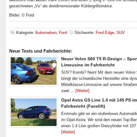
gezeichneten „Vs“ als dreidimensionaler Kühlergrillstruktur.
Bilder: © Ford
Kategorie:
Automarken
,
Ford
Stichworte:
Ford Edge
,
SUV
Neue Tests und Fahrberichte:
Neuer Volvo S60 T5 R-Design – Spor
Limousine im Fahrbericht
SUV? Kombi? Nein! Mit dem neuen Volvo
bringt der schwedische Hersteller eine dy
Mittelklasse-Limousine auf unsere Straße
zwei …
[Weiter]
Opel Astra GS Line 1.4 mit 145 PS im
Fahrbericht (Facelift)
Erstmals gibt es ein stufenloses Automatik
im Opel Astra. Wir sind den neuen Top-Ben
einen 1.4 Liter großen Dreizylinder mit 1
[Weiter]