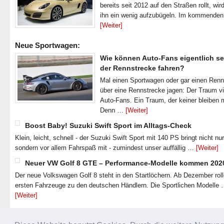
bereits seit 2012 auf den Straßen rollt, wir
ihn ein wenig aufzubügeln. Im kommende
[Weiter]
Neue Sportwagen:
Wie können Auto-Fans eigentlich se
der Rennstrecke fahren?
Mal einen Sportwagen oder gar einen Ren
über eine Rennstrecke jagen: Der Traum vi
Auto-Fans. Ein Traum, der keiner bleiben 
Denn …
[Weiter]
Boost Baby! Suzuki Swift Sport im Alltags-Check
Klein, leicht, schnell - der Suzuki Swift Sport mit 140 PS bringt nicht nu
sondern vor allem Fahrspaß mit - zumindest unser auffällig …
[Weiter]
Neuer VW Golf 8 GTE – Performance-Modelle kommen 202
Der neue Volkswagen Golf 8 steht in den Startlöchern. Ab Dezember roll
ersten Fahrzeuge zu den deutschen Händlern. Die Sportlichen Modelle
[Weiter]