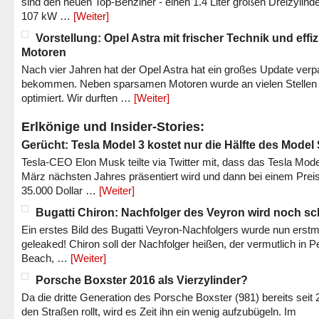
sind den neuen Top-Benziner - einen 1.4 Liter großen Dreizylinde
107 kW …
[Weiter]
Vorstellung: Opel Astra mit frischer Technik und effi
Motoren
Nach vier Jahren hat der Opel Astra hat ein großes Update verp
bekommen. Neben sparsamen Motoren wurde an vielen Stellen
optimiert. Wir durften …
[Weiter]
Erlkönige und Insider-Stories:
Gerücht: Tesla Model 3 kostet nur die Hälfte des Model
Tesla-CEO Elon Musk teilte via Twitter mit, dass das Tesla Mode
März nächsten Jahres präsentiert wird und dann bei einem Prei
35.000 Dollar …
[Weiter]
Bugatti Chiron: Nachfolger des Veyron wird noch sc
Ein erstes Bild des Bugatti Veyron-Nachfolgers wurde nun erstm
geleaked! Chiron soll der Nachfolger heißen, der vermutlich in P
Beach, …
[Weiter]
Porsche Boxster 2016 als Vierzylinder?
Da die dritte Generation des Porsche Boxster (981) bereits seit 
den Straßen rollt, wird es Zeit ihn ein wenig aufzubügeln. Im