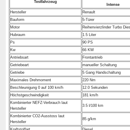
Testfahrzeug
Intense
Hersteller
Renault
Bauform
5-Türer
Motor
Reihenvierzlinder Turbo Die
Hubraum
1.5 Liter
Ps
90 PS
Kw
66 KW
Antriebsart
Frontantrieb
Getriebeart
manueller Schaltung
Getriebe
5 Gang Handschaltung
Maximales Drehmoment
220 Nm
Beschleunigung 0 auf 100 km/h
12.0 Sekunden
Höchstgeschwindigkeit
181 km/h
Kombinierter NEFZ-Verbrauch laut
3.5 l/100 km
Hersteller
Kombinierter CO2-Ausstoss laut
85 g/km
Hersteller
Kraftstoffart
Diesel