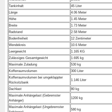
Tankinhalt
45 Liter
Länge
4.06 Meter
Höhe
1.45 Meter
Breite
1.73 Meter
Radstand
2.58 Meter
Bodenfreiheit
12 Zentimeter
Wendekreis
10.6 Meter
Leergewicht
1.165 KG
Zulässiges Gesamtgewicht
1.695 kg
Maximale Zuladung
530 kg
Kofferraumvolumen
300 Liter
Kofferraumvolumen bei umgeklappter
1.146 Liter
Rücksitzbank
Dachlast
80 kg
Maximale Anhängelast (Gebremster
1200 kg
Anhänger)
Maximale Anhängelast (Ungebremster
580 kg
Anhänger)