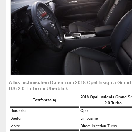
Alles technischen Daten zum 2018 Opel Insignia Grand
GSi 2.0 Turbo im Überblick
2018 Opel Insignia Grand S
Testfahrzeug
2.0 Turbo
Hersteller
Opel
Bauform
Limousine
Motor
Direct Injection Turbo