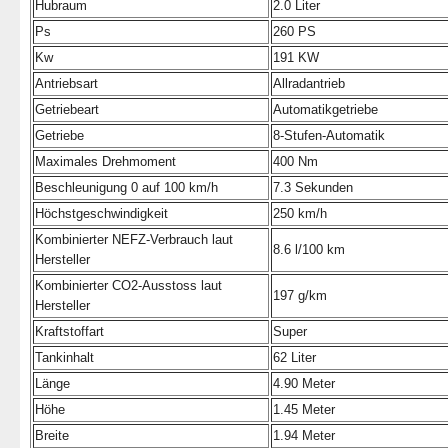
Hubraum
2.0 Liter
Ps
260 PS
Kw
191 KW
Antriebsart
Allradantrieb
Getriebeart
Automatikgetriebe
Getriebe
8-Stufen-Automatik
Maximales Drehmoment
400 Nm
Beschleunigung 0 auf 100 km/h
7.3 Sekunden
Höchstgeschwindigkeit
250 km/h
Kombinierter NEFZ-Verbrauch laut
8.6 l/100 km
Hersteller
Kombinierter CO2-Ausstoss laut
197 g/km
Hersteller
Kraftstoffart
Super
Tankinhalt
62 Liter
Länge
4.90 Meter
Höhe
1.45 Meter
Breite
1.94 Meter