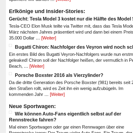
Erlkönige und Insider-Stories:
Gerücht: Tesla Model 3 kostet nur die Hälfte des Model
Tesla-CEO Elon Musk teilte via Twitter mit, dass das Tesla Mode
März nächsten Jahres präsentiert wird und dann bei einem Prei
35.000 Dollar …
[Weiter]
Bugatti Chiron: Nachfolger des Veyron wird noch sc
Ein erstes Bild des Bugatti Veyron-Nachfolgers wurde nun erstm
geleaked! Chiron soll der Nachfolger heißen, der vermutlich in P
Beach, …
[Weiter]
Porsche Boxster 2016 als Vierzylinder?
Da die dritte Generation des Porsche Boxster (981) bereits seit 
den Straßen rollt, wird es Zeit ihn ein wenig aufzubügeln. Im
kommenden Jahr …
[Weiter]
Neue Sportwagen:
Wie können Auto-Fans eigentlich selbst auf der
Rennstrecke fahren?
Mal einen Sportwagen oder gar einen Rennwagen über eine
Rennstrecke jagen: Der Traum vieler Auto-Fans. Ein Traum, der