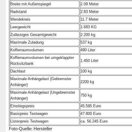
Breite mit Außenspiegel
2.09 Meter
Radstand
2.83 Meter
Wendekreis
11.7 Meter
Leergewicht
1.683 KG
Zulässiges Gesamtgewicht
2.200 kg
Maximale Zuladung
537 kg
Kofferraumvolumen
490 Liter
Kofferraumvolumen bei umgeklappter
1.450 Liter
Rücksitzbank
Dachlast
100 kg
Maximale Anhängelast (Gebremster
2200 kg
Anhänger)
Maximale Anhängelast (Ungebremster
750 kg
Anhänger)
Einstiegspreis
45.595 Euro
Basispreis Testwagen
47.800 Euro
Listenpreis Testwagen
ca. 56.245 Euro
Foto-Quelle: Hersteller