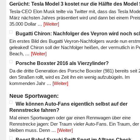
Gerücht: Tesla Model 3 kostet nur die Hälfte des Model
Tesla-CEO Elon Musk teilte via Twitter mit, dass das Tesla Mode
März nächsten Jahres präsentiert wird und dann bei einem Prei
35.000 Dollar …
[Weiter]
Bugatti Chiron: Nachfolger des Veyron wird noch sc
Ein erstes Bild des Bugatti Veyron-Nachfolgers wurde nun erstm
geleaked! Chiron soll der Nachfolger heißen, der vermutlich in P
Beach, …
[Weiter]
Porsche Boxster 2016 als Vierzylinder?
Da die dritte Generation des Porsche Boxster (981) bereits seit 
den Straßen rollt, wird es Zeit ihn ein wenig aufzubügeln. Im
kommenden Jahr …
[Weiter]
Neue Sportwagen:
Wie können Auto-Fans eigentlich selbst auf der
Rennstrecke fahren?
Mal einen Sportwagen oder gar einen Rennwagen über eine
Rennstrecke jagen: Der Traum vieler Auto-Fans. Ein Traum, der
bleiben muss. Denn …
[Weiter]
Boost Baby! Suzuki Swift Sport im Alltags-Check