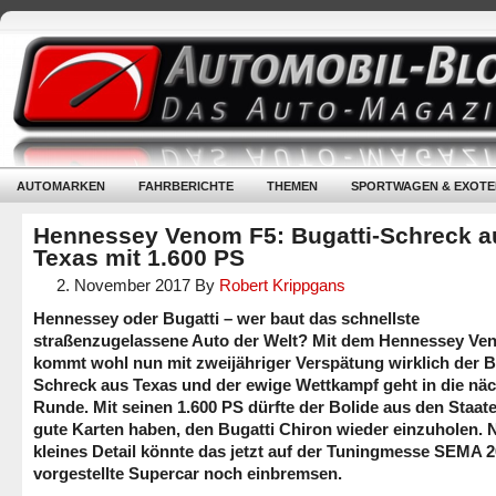
AUTOMARKEN
FAHRBERICHTE
THEMEN
SPORTWAGEN & EXOTE
Hennessey Venom F5: Bugatti-Schreck a
Texas mit 1.600 PS
2. November 2017
By
Robert Krippgans
Hennessey oder Bugatti – wer baut das schnellste
straßenzugelassene Auto der Welt? Mit dem Hennessey Ve
kommt wohl nun mit zweijähriger Verspätung wirklich der B
Schreck aus Texas und der ewige Wettkampf geht in die nä
Runde. Mit seinen 1.600 PS dürfte der Bolide aus den Staat
gute Karten haben, den Bugatti Chiron wieder einzuholen. N
kleines Detail könnte das jetzt auf der Tuningmesse SEMA 
vorgestellte Supercar noch einbremsen.