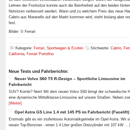
Lehnen der Frontsitze konnte auch die Beinfreiheit auf den beiden hinte
Notsitzen verbessert werden. Wann und zu welchem Preis das neue Har
Cabrio aus Maranello auf den Markt kommen wird, steht bislang aber no
fest.
Bilder: © Ferrari
Kategorie:
Ferrari
,
Sportwagen & Exoten
Stichworte:
Cabrio
,
Ferr
California
,
Ferrari Portofino
Neue Tests und Fahrberichte:
Neuer Volvo S60 T5 R-Design – Sportliche Limousine im
Fahrbericht
SUV? Kombi? Nein! Mit dem neuen Volvo S60 bringt der schwedische He
eine dynamische Mittelklasse-Limousine auf unsere Straßen. Neben zw
[Weiter]
Opel Astra GS Line 1.4 mit 145 PS im Fahrbericht (Facelift)
Erstmals gibt es ein stufenloses Automatikgetriebe im Opel Astra. Wir s
neuen Top-Benziner - einen 1.4 Liter großen Dreizylinder mit 107 kW …