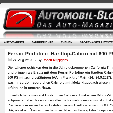
AUTOMARKEN
FAHRBERICHTE
THEMEN
SPORTWAGEN & EXOTE
Ferrari Portofino: Hardtop-Cabrio mit 600 P
24. August 2017
By
Robert Krippgans
Die Italiener schicken den in die Jahre gekommenen California T in
und bringen als Ersatz mit dem Ferrari Portofino ein Hardtop-Cabri
600 PS mit zur diesjährigen IAA in Frankfurt / Main (14.–24.9.2017). 
was ihr zu dem sportlichen Cabriolet mit Metallklappdach wissen 
erfahrt ihr in unseren News.
Eigentlich hatte man erst kürzlich den California T mit einem Biturbo-V8
aufgewertet, aber das nützt nun alles nichts mehr, denn er wird durch di
Premiere vom neuen Ferrari Portofino, einem Hardtop-Cabrio mit 600 PS
IAA, abgelöst. Übernommen hat man dabei das Konzept des Vorgänger