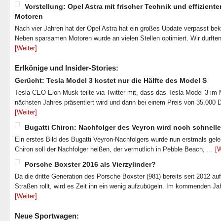
Vorstellung: Opel Astra mit frischer Technik und effiziente
Motoren
Nach vier Jahren hat der Opel Astra hat ein großes Update verpasst b
Neben sparsamen Motoren wurde an vielen Stellen optimiert. Wir durfte
[Weiter]
Erlkönige und Insider-Stories:
Gerücht: Tesla Model 3 kostet nur die Hälfte des Model S
Tesla-CEO Elon Musk teilte via Twitter mit, dass das Tesla Model 3 im
nächsten Jahres präsentiert wird und dann bei einem Preis von 35.000 
[Weiter]
Bugatti Chiron: Nachfolger des Veyron wird noch schnelle
Ein erstes Bild des Bugatti Veyron-Nachfolgers wurde nun erstmals gel
Chiron soll der Nachfolger heißen, der vermutlich in Pebble Beach, …
[W
Porsche Boxster 2016 als Vierzylinder?
Da die dritte Generation des Porsche Boxster (981) bereits seit 2012 au
Straßen rollt, wird es Zeit ihn ein wenig aufzubügeln. Im kommenden J
[Weiter]
Neue Sportwagen: