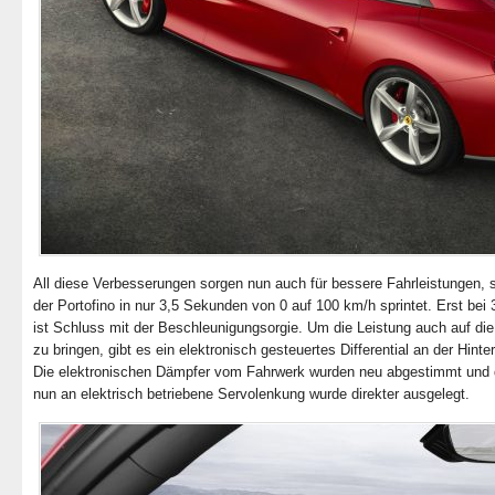
All diese Verbesserungen sorgen nun auch für bessere Fahrleistungen, 
der Portofino in nur 3,5 Sekunden von 0 auf 100 km/h sprintet. Erst bei
ist Schluss mit der Beschleunigungsorgie. Um die Leistung auch auf di
zu bringen, gibt es ein elektronisch gesteuertes Differential an der Hinte
Die elektronischen Dämpfer vom Fahrwerk wurden neu abgestimmt und 
nun an elektrisch betriebene Servolenkung wurde direkter ausgelegt.