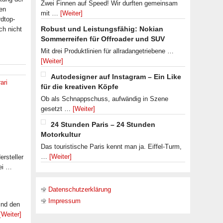
Zwei Finnen auf Speed! Wir durften gemeinsam
ren
mit …
[Weiter]
dtop-
Robust und Leistungsfähig: Nokian
ch nicht
Sommerreifen für Offroader und SUV
Mit drei Produktlinien für allradangetriebene …
[Weiter]
Autodesigner auf Instagram – Ein Like
ari
für die kreativen Köpfe
Ob als Schnappschuss, aufwändig in Szene
gesetzt …
[Weiter]
24 Stunden Paris – 24 Stunden
Motorkultur
Das touristische Paris kennt man ja. Eiffel-Turm,
…
[Weiter]
rsteller
ei …
Datenschutzerklärung
Impressum
ind den
[Weiter]