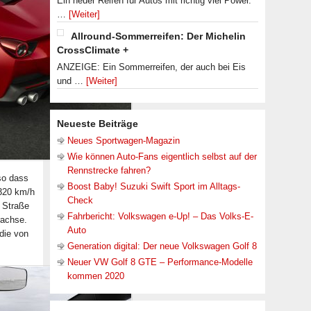
Ein neuer Reifen für Autos mit richtig viel Power.
…
[Weiter]
Allround-Sommerreifen: Der Michelin
CrossClimate +
ANZEIGE: Ein Sommerreifen, der auch bei Eis
und …
[Weiter]
Neueste Beiträge
Neues Sportwagen-Magazin
Wie können Auto-Fans eigentlich selbst auf der
Rennstrecke fahren?
so dass
Boost Baby! Suzuki Swift Sport im Alltags-
 320 km/h
Check
e Straße
Fahrbericht: Volkswagen e-Up! – Das Volks-E-
rachse.
Auto
die von
Generation digital: Der neue Volkswagen Golf 8
Neuer VW Golf 8 GTE – Performance-Modelle
kommen 2020