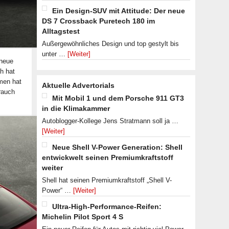
Ein Design-SUV mit Attitude: Der neue
DS 7 Crossback Puretech 180 im
Alltagstest
Außergewöhnliches Design und top gestylt bis
unter …
[Weiter]
 neue
h hat
men hat
Aktuelle Advertorials
rauch
Mit Mobil 1 und dem Porsche 911 GT3
in die Klimakammer
Autoblogger-Kollege Jens Stratmann soll ja …
[Weiter]
Neue Shell V-Power Generation: Shell
entwickwelt seinen Premiumkraftstoff
weiter
Shell hat seinen Premiumkraftstoff „Shell V-
Power“ …
[Weiter]
Ultra-High-Performance-Reifen:
Michelin Pilot Sport 4 S