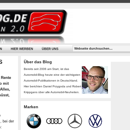
N
HIER WERBEN
ÜBER UNS
S
Über das Blog
Bereits seit 2006 am Start, ist das
Automobil-Blog heute eine der wichtigsten
 Rente
Automobil-Publikationen in Deutschland.
o mit
Hier berichten Daniel Przygoda und Robert
Alles,
Krippgans über alle Automobil-Neuheiten.
müsst,
Marken
e
, bei der
s: