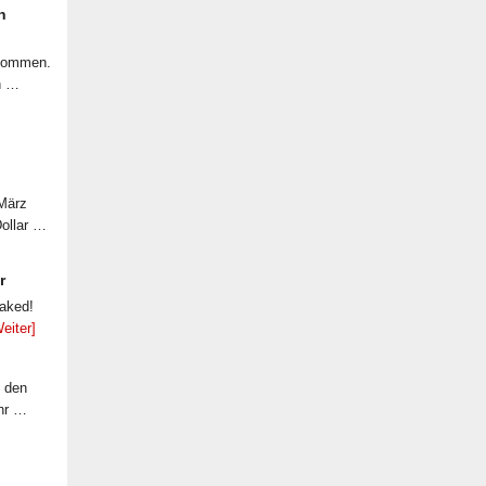
n
ekommen.
n …
 März
Dollar …
r
eaked!
eiter]
f den
ahr …