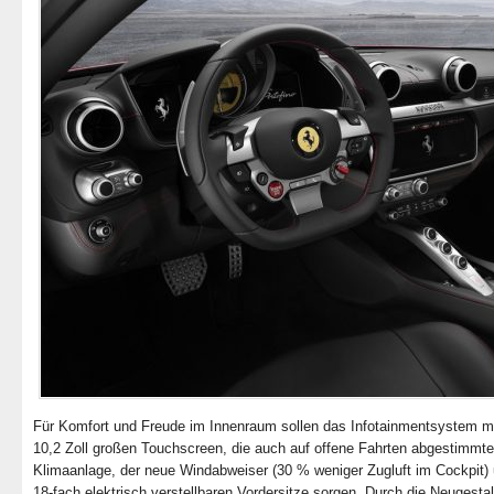
Für Komfort und Freude im Innenraum sollen das Infotainmentsystem m
10,2 Zoll großen Touchscreen, die auch auf offene Fahrten abgestimmte
Klimaanlage, der neue Windabweiser (30 % weniger Zugluft im Cockpit) 
18-fach elektrisch verstellbaren Vordersitze sorgen. Durch die Neugesta