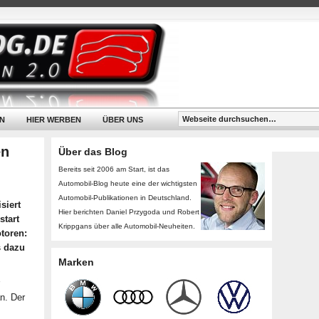
N
HIER WERBEN
ÜBER UNS
en
Über das Blog
Bereits seit 2006 am Start, ist das
Automobil-Blog heute eine der wichtigsten
Automobil-Publikationen in Deutschland.
siert
Hier berichten Daniel Przygoda und Robert
start
Krippgans über alle Automobil-Neuheiten.
toren:
s dazu
Marken
n. Der