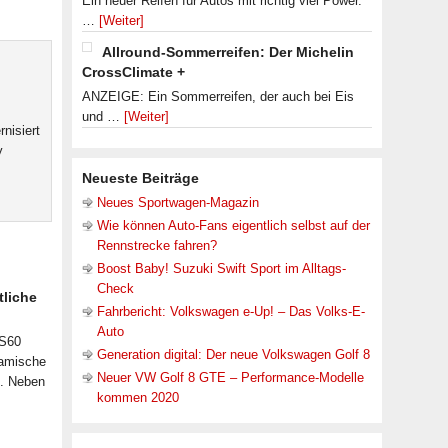
Ein neuer Reifen für Autos mit richtig viel Power.
…
[Weiter]
Allround-Sommerreifen: Der Michelin
CrossClimate +
ANZEIGE: Ein Sommerreifen, der auch bei Eis
und …
[Weiter]
nisiert
y
Neueste Beiträge
Neues Sportwagen-Magazin
Wie können Auto-Fans eigentlich selbst auf der
Rennstrecke fahren?
Boost Baby! Suzuki Swift Sport im Alltags-
Check
tliche
Fahrbericht: Volkswagen e-Up! – Das Volks-E-
Auto
 S60
Generation digital: Der neue Volkswagen Golf 8
namische
Neuer VW Golf 8 GTE – Performance-Modelle
n. Neben
kommen 2020