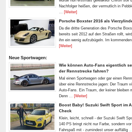
wurde nun erstmals geleaked! Chiron soll 
Nachfolger heißen, der vermutlich in Pebb
…
[Weiter]
Porsche Boxster 2016 als Vierzylind
Da die dritte Generation des Porsche Boxs
bereits seit 2012 auf den Straßen rollt, wir
ihn ein wenig aufzubügeln. Im kommende
[Weiter]
Neue Sportwagen:
Wie können Auto-Fans eigentlich se
der Rennstrecke fahren?
Mal einen Sportwagen oder gar einen Ren
über eine Rennstrecke jagen: Der Traum vi
Auto-Fans. Ein Traum, der keiner bleiben 
Denn …
[Weiter]
Boost Baby! Suzuki Swift Sport im A
Check
Klein, leicht, schnell - der Suzuki Swift Spo
140 PS bringt nicht nur Farbe, sondern vor
Fahrspaß mit - zumindest unser auffällig