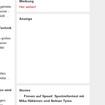
Werbung
getriebe
Hier werben!
ziner -
07 kW …
Anzeige
 Technik
n großes
samen
 Wir
 März
Dollar …
on wird
Stories
Finnen auf Speed: Sportreifentest mit
lgers
Mika Häkkinen und Nokian Tyres