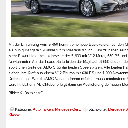
Mit der Einführung vom S 450 kommt eine neue Basisversion auf den Ma
als nun günstigste S-Klasse für mindestens 92.255 Euro zu haben sein 
Mehr Power bietet beispielsweise der S 600 mit V12-Motor, 530 PS und
Newtonmeter. Auf der Luxus-Seite bilden der Maybach S 650 und auf de
sportlichen Seite der AMG S 65 die beiden Speerspitzen. Alle beiden F
ziehen ihre Kraft aus einem V12-Biturbo mit 630 PS und 1.000 Newtonm
Drehmoment. Wer die AMG-Variante fahren möchte, muss mindestens 
Euro hinblättern. Ab Oktober erfolgt dann die Auslieferung der neuen Mod
Bilder: © Daimler AG
Kategorie:
Automarken
,
Mercedes-Benz
Stichworte:
Mercedes-B
Klasse