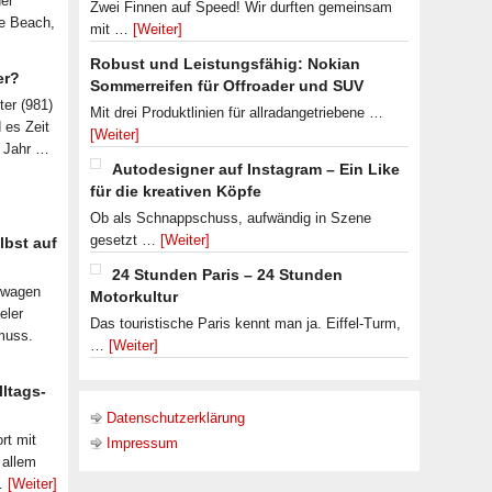
der
Zwei Finnen auf Speed! Wir durften gemeinsam
le Beach,
mit …
[Weiter]
Robust und Leistungsfähig: Nokian
er?
Sommerreifen für Offroader und SUV
ter (981)
Mit drei Produktlinien für allradangetriebene …
d es Zeit
[Weiter]
n Jahr …
Autodesigner auf Instagram – Ein Like
für die kreativen Köpfe
Ob als Schnappschuss, aufwändig in Szene
gesetzt …
[Weiter]
lbst auf
24 Stunden Paris – 24 Stunden
nwagen
Motorkultur
eler
Das touristische Paris kennt man ja. Eiffel-Turm,
muss.
…
[Weiter]
lltags-
Datenschutzerklärung
rt mit
Impressum
 allem
 …
[Weiter]