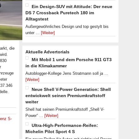
Ein Design-SUV mit Attitude: Der neue
DS 7 Crossback Puretech 180 im
Alltagstest
Außergewöhnliches Design und top gestylt bis
unter …
[Weiter]
rkt, die
Aktuelle Advertorials
wird.
Mit Mobil 1 und dem Porsche 911 GT3
 830
in die Klimakammer
r
ahrzeuge
Autoblogger-Kollege Jens Stratmann soll ja …
eter
[Weiter]
237.346
Neue Shell V-Power Generation: Shell
elle.
entwickwelt seinen Premiumkraftstoff
weiter
Shell hat seinen Premiumkraftstoff „Shell V-
Power“ …
[Weiter]
enz S-
Ultra-High-Performance-Reifen:
Michelin Pilot Sport 4 S