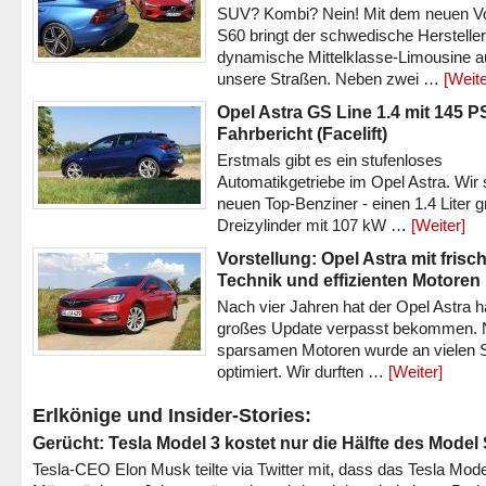
SUV? Kombi? Nein! Mit dem neuen V
S60 bringt der schwedische Hersteller
dynamische Mittelklasse-Limousine a
unsere Straßen. Neben zwei …
[Weite
Opel Astra GS Line 1.4 mit 145 P
Fahrbericht (Facelift)
Erstmals gibt es ein stufenloses
Automatikgetriebe im Opel Astra. Wir 
neuen Top-Benziner - einen 1.4 Liter 
Dreizylinder mit 107 kW …
[Weiter]
Vorstellung: Opel Astra mit frisc
Technik und effizienten Motoren
Nach vier Jahren hat der Opel Astra h
großes Update verpasst bekommen.
sparsamen Motoren wurde an vielen S
optimiert. Wir durften …
[Weiter]
Erlkönige und Insider-Stories:
Gerücht: Tesla Model 3 kostet nur die Hälfte des Model
Tesla-CEO Elon Musk teilte via Twitter mit, dass das Tesla Mode