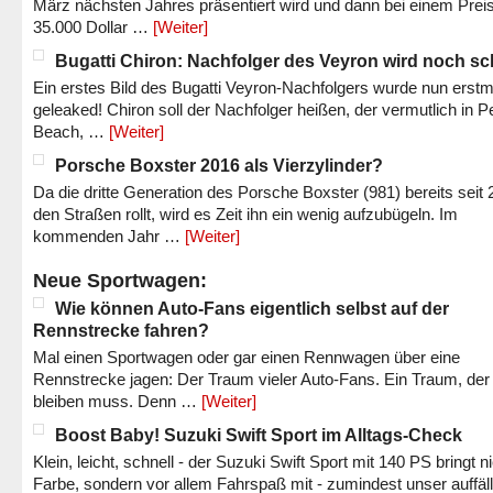
März nächsten Jahres präsentiert wird und dann bei einem Prei
35.000 Dollar …
[Weiter]
Bugatti Chiron: Nachfolger des Veyron wird noch sc
Ein erstes Bild des Bugatti Veyron-Nachfolgers wurde nun erstm
geleaked! Chiron soll der Nachfolger heißen, der vermutlich in P
Beach, …
[Weiter]
Porsche Boxster 2016 als Vierzylinder?
Da die dritte Generation des Porsche Boxster (981) bereits seit 
den Straßen rollt, wird es Zeit ihn ein wenig aufzubügeln. Im
kommenden Jahr …
[Weiter]
Neue Sportwagen:
Wie können Auto-Fans eigentlich selbst auf der
Rennstrecke fahren?
Mal einen Sportwagen oder gar einen Rennwagen über eine
Rennstrecke jagen: Der Traum vieler Auto-Fans. Ein Traum, der
bleiben muss. Denn …
[Weiter]
Boost Baby! Suzuki Swift Sport im Alltags-Check
Klein, leicht, schnell - der Suzuki Swift Sport mit 140 PS bringt n
Farbe, sondern vor allem Fahrspaß mit - zumindest unser auffäl