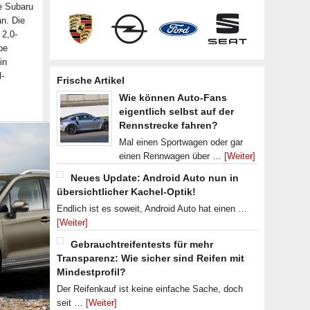
ge Subaru
an. Die
 2,0-
be
in
-
Frische Artikel
Wie können Auto-Fans
eigentlich selbst auf der
Rennstrecke fahren?
Mal einen Sportwagen oder gar
einen Rennwagen über …
[Weiter]
Neues Update: Android Auto nun in
übersichtlicher Kachel-Optik!
Endlich ist es soweit, Android Auto hat einen …
[Weiter]
Gebrauchtreifentests für mehr
Transparenz: Wie sicher sind Reifen mit
Mindestprofil?
Der Reifenkauf ist keine einfache Sache, doch
seit …
[Weiter]