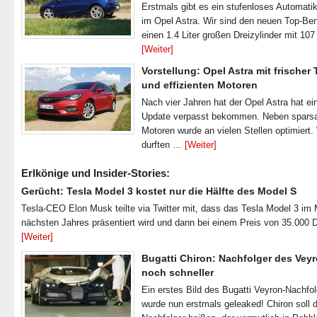
Erstmals gibt es ein stufenloses Automatik
im Opel Astra. Wir sind den neuen Top-Ben
einen 1.4 Liter großen Dreizylinder mit 1
[Weiter]
Vorstellung: Opel Astra mit frischer
und effizienten Motoren
Nach vier Jahren hat der Opel Astra hat ei
Update verpasst bekommen. Neben spar
Motoren wurde an vielen Stellen optimiert.
durften …
[Weiter]
Erlkönige und Insider-Stories:
Gerücht: Tesla Model 3 kostet nur die Hälfte des Model S
Tesla-CEO Elon Musk teilte via Twitter mit, dass das Tesla Model 3 im
nächsten Jahres präsentiert wird und dann bei einem Preis von 35.000 
[Weiter]
Bugatti Chiron: Nachfolger des Veyr
noch schneller
Ein erstes Bild des Bugatti Veyron-Nachfo
wurde nun erstmals geleaked! Chiron soll 