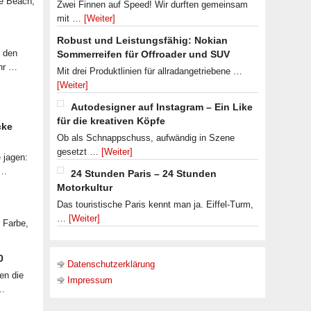
le Beach,
Zwei Finnen auf Speed! Wir durften gemeinsam
mit …
[Weiter]
Robust und Leistungsfähig: Nokian
f den
Sommerreifen für Offroader und SUV
ahr …
Mit drei Produktlinien für allradangetriebene …
[Weiter]
Autodesigner auf Instagram – Ein Like
für die kreativen Köpfe
cke
Ob als Schnappschuss, aufwändig in Szene
gesetzt …
[Weiter]
 jagen:
 …
24 Stunden Paris – 24 Stunden
Motorkultur
Das touristische Paris kennt man ja. Eiffel-Turm,
…
[Weiter]
r Farbe,
0
Datenschutzerklärung
en die
Impressum
 …