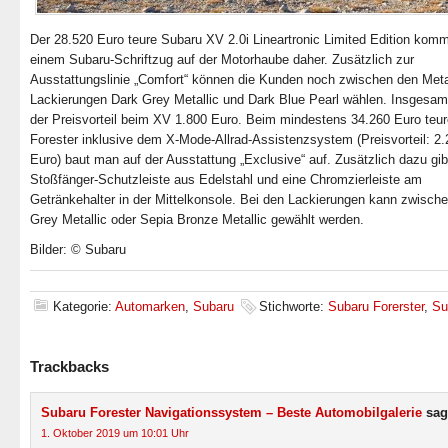
Der 28.520 Euro teure Subaru XV 2.0i Lineartronic Limited Edition komm
einem Subaru-Schriftzug auf der Motorhaube daher. Zusätzlich zur
Ausstattungslinie „Comfort“ können die Kunden noch zwischen den Metal
Lackierungen Dark Grey Metallic und Dark Blue Pearl wählen. Insgesamt
der Preisvorteil beim XV 1.800 Euro. Beim mindestens 34.260 Euro teu
Forester inklusive dem X-Mode-Allrad-Assistenzsystem (Preisvorteil: 2
Euro) baut man auf der Ausstattung „Exclusive“ auf. Zusätzlich dazu gib
Stoßfänger-Schutzleiste aus Edelstahl und eine Chromzierleiste am
Getränkehalter in der Mittelkonsole. Bei den Lackierungen kann zwisch
Grey Metallic oder Sepia Bronze Metallic gewählt werden.
Bilder: © Subaru
Kategorie:
Automarken
,
Subaru
Stichworte:
Subaru Forerster
,
Su
Trackbacks
Subaru Forester Navigationssystem – Beste Automobilgalerie
sag
1. Oktober 2019 um 10:01 Uhr