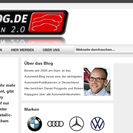
N
HIER WERBEN
ÜBER UNS
Über das Blog
Bereits seit 2006 am Start, ist das
Automobil-Blog heute eine der wichtigsten
Automobil-Publikationen in Deutschland.
ihr mehr
Hier berichten Daniel Przygoda und Robert
nt, gibt
Krippgans über alle Automobil-Neuheiten.
vy
f nur
nter
Marken
tallic-
lchem