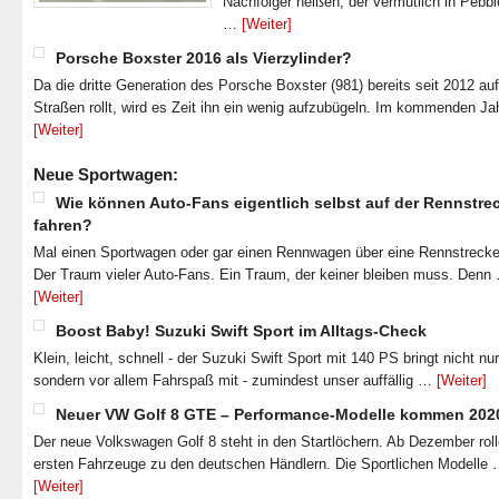
Nachfolger heißen, der vermutlich in Pebb
…
[Weiter]
Porsche Boxster 2016 als Vierzylinder?
Da die dritte Generation des Porsche Boxster (981) bereits seit 2012 au
Straßen rollt, wird es Zeit ihn ein wenig aufzubügeln. Im kommenden J
[Weiter]
Neue Sportwagen:
Wie können Auto-Fans eigentlich selbst auf der Rennstre
fahren?
Mal einen Sportwagen oder gar einen Rennwagen über eine Rennstrecke
Der Traum vieler Auto-Fans. Ein Traum, der keiner bleiben muss. Denn
[Weiter]
Boost Baby! Suzuki Swift Sport im Alltags-Check
Klein, leicht, schnell - der Suzuki Swift Sport mit 140 PS bringt nicht nu
sondern vor allem Fahrspaß mit - zumindest unser auffällig …
[Weiter]
Neuer VW Golf 8 GTE – Performance-Modelle kommen 202
Der neue Volkswagen Golf 8 steht in den Startlöchern. Ab Dezember roll
ersten Fahrzeuge zu den deutschen Händlern. Die Sportlichen Modelle
[Weiter]