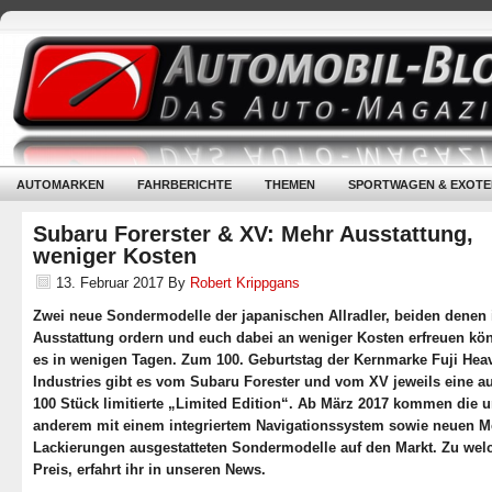
AUTOMARKEN
FAHRBERICHTE
THEMEN
SPORTWAGEN & EXOTE
Subaru Forerster & XV: Mehr Ausstattung,
weniger Kosten
13. Februar 2017
By
Robert Krippgans
Zwei neue Sondermodelle der japanischen Allradler, beiden denen 
Ausstattung ordern und euch dabei an weniger Kosten erfreuen kön
es in wenigen Tagen. Zum 100. Geburtstag der Kernmarke Fuji Hea
Industries gibt es vom Subaru Forester und vom XV jeweils eine au
100 Stück limitierte „Limited Edition“. Ab März 2017 kommen die u
anderem mit einem integriertem Navigationssystem sowie neuen Me
Lackierungen ausgestatteten Sondermodelle auf den Markt. Zu we
Preis, erfahrt ihr in unseren News.