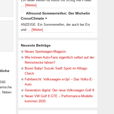
Ein neuer Reifen für Autos mit richtig viel Power.
…
[Weiter]
Allround-Sommerreifen: Der Michelin
CrossClimate +
ANZEIGE: Ein Sommerreifen, der auch bei Eis
und …
[Weiter]
Neueste Beiträge
Neues Sportwagen-Magazin
Wie können Auto-Fans eigentlich selbst auf der
Rennstrecke fahren?
Boost Baby! Suzuki Swift Sport im Alltags-
tliche
Check
Fahrbericht: Volkswagen e-Up! – Das Volks-E-
 S60
Auto
namische
Generation digital: Der neue Volkswagen Golf 8
n. Neben
Neuer VW Golf 8 GTE – Performance-Modelle
kommen 2020