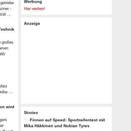
Werbung
getriebe
ziner -
Hier werben!
07 kW …
Anzeige
 Technik
n großes
samen
 Wir
 März
Dollar …
on wird
Stories
lgers
Finnen auf Speed: Sportreifentest mit
der
Mika Häkkinen und Nokian Tyres