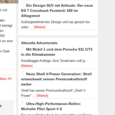
Ein Design-SUV mit Attitude: Der neue
t mit
DS 7 Crossback Puretech 180 im
Alltagstest
lic-
Außergewöhnliches Design und top gestylt bis
 beträgt
unter …
[Weiter]
ren
.250
t es eine
Aktuelle Advertorials
Mit Mobil 1 und dem Porsche 911 GT3
en Dark
in die Klimakammer
Autoblogger-Kollege Jens Stratmann soll ja …
[Weiter]
Neue Shell V-Power Generation: Shell
baru XV
entwickwelt seinen Premiumkraftstoff
weiter
Shell hat seinen Premiumkraftstoff „Shell V-
Power“ …
[Weiter]
Ultra-High-Performance-Reifen:
t:
Michelin Pilot Sport 4 S