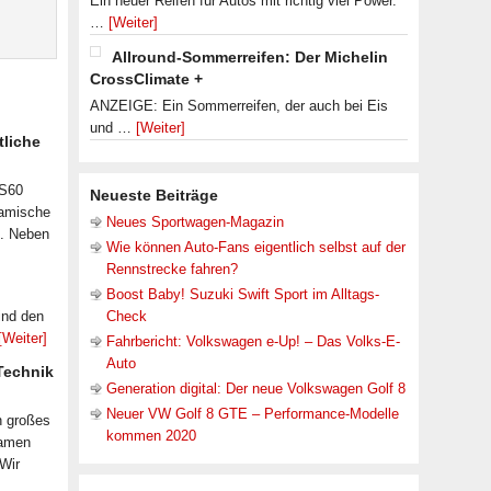
Ein neuer Reifen für Autos mit richtig viel Power.
…
[Weiter]
Allround-Sommerreifen: Der Michelin
CrossClimate +
ANZEIGE: Ein Sommerreifen, der auch bei Eis
und …
[Weiter]
tliche
 S60
Neueste Beiträge
namische
Neues Sportwagen-Magazin
n. Neben
Wie können Auto-Fans eigentlich selbst auf der
Rennstrecke fahren?
Boost Baby! Suzuki Swift Sport im Alltags-
ind den
Check
[Weiter]
Fahrbericht: Volkswagen e-Up! – Das Volks-E-
Auto
 Technik
Generation digital: Der neue Volkswagen Golf 8
Neuer VW Golf 8 GTE – Performance-Modelle
n großes
kommen 2020
samen
 Wir