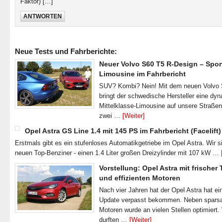
Faktor) […]
ANTWORTEN
Neue Tests und Fahrberichte:
Neuer Volvo S60 T5 R-Design – Spor
Limousine im Fahrbericht
SUV? Kombi? Nein! Mit dem neuen Volvo
bringt der schwedische Hersteller eine dy
Mittelklasse-Limousine auf unsere Straße
zwei …
[Weiter]
Opel Astra GS Line 1.4 mit 145 PS im Fahrbericht (Facelift)
Erstmals gibt es ein stufenloses Automatikgetriebe im Opel Astra. Wir s
neuen Top-Benziner - einen 1.4 Liter großen Dreizylinder mit 107 kW …
Vorstellung: Opel Astra mit frischer
und effizienten Motoren
Nach vier Jahren hat der Opel Astra hat ei
Update verpasst bekommen. Neben spar
Motoren wurde an vielen Stellen optimiert.
durften …
[Weiter]