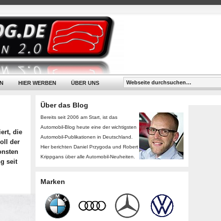
N
HIER WERBEN
ÜBER UNS
Über das Blog
Bereits seit 2006 am Start, ist das
Automobil-Blog heute eine der wichtigsten
ert, die
Automobil-Publikationen in Deutschland.
oll der
Hier berichten Daniel Przygoda und Robert
onsten
Krippgans über alle Automobil-Neuheiten.
g seit
Marken