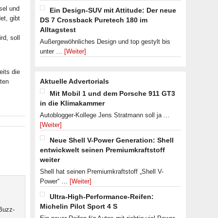
sel und
Ein Design-SUV mit Attitude: Der neue
t, gibt
DS 7 Crossback Puretech 180 im
Alltagstest
d, soll
Außergewöhnliches Design und top gestylt bis
unter …
[Weiter]
its die
Aktuelle Advertorials
sten
Mit Mobil 1 und dem Porsche 911 GT3
in die Klimakammer
Autoblogger-Kollege Jens Stratmann soll ja …
[Weiter]
Neue Shell V-Power Generation: Shell
entwickwelt seinen Premiumkraftstoff
weiter
Shell hat seinen Premiumkraftstoff „Shell V-
Power“ …
[Weiter]
Ultra-High-Performance-Reifen:
Michelin Pilot Sport 4 S
 Buzz-