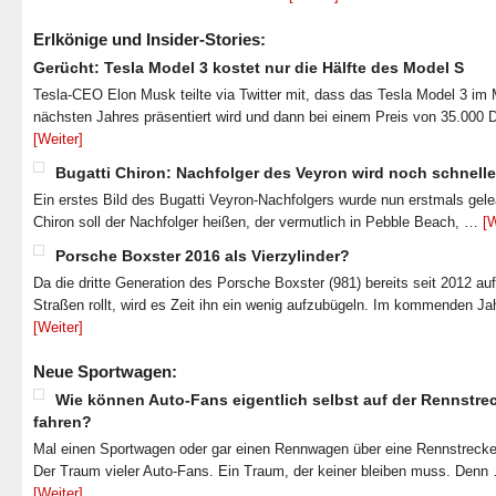
Erlkönige und Insider-Stories:
Gerücht: Tesla Model 3 kostet nur die Hälfte des Model S
Tesla-CEO Elon Musk teilte via Twitter mit, dass das Tesla Model 3 im
nächsten Jahres präsentiert wird und dann bei einem Preis von 35.000 
[Weiter]
Bugatti Chiron: Nachfolger des Veyron wird noch schnelle
Ein erstes Bild des Bugatti Veyron-Nachfolgers wurde nun erstmals gel
Chiron soll der Nachfolger heißen, der vermutlich in Pebble Beach, …
[W
Porsche Boxster 2016 als Vierzylinder?
Da die dritte Generation des Porsche Boxster (981) bereits seit 2012 au
Straßen rollt, wird es Zeit ihn ein wenig aufzubügeln. Im kommenden J
[Weiter]
Neue Sportwagen:
Wie können Auto-Fans eigentlich selbst auf der Rennstre
fahren?
Mal einen Sportwagen oder gar einen Rennwagen über eine Rennstrecke
Der Traum vieler Auto-Fans. Ein Traum, der keiner bleiben muss. Denn
[Weiter]