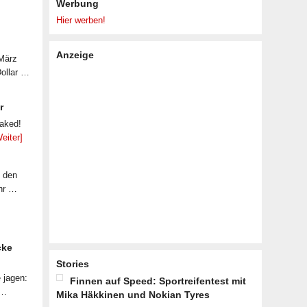
Werbung
Hier werben!
Anzeige
 März
Dollar …
r
eaked!
eiter]
f den
ahr …
cke
Stories
 jagen:
Finnen auf Speed: Sportreifentest mit
 …
Mika Häkkinen und Nokian Tyres