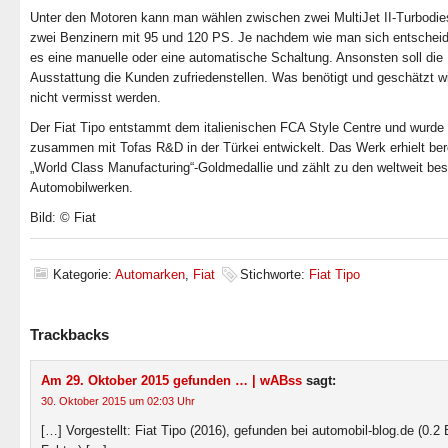
Unter den Motoren kann man wählen zwischen zwei MultiJet II-Turbodie
zwei Benzinern mit 95 und 120 PS. Je nachdem wie man sich entscheide
es eine manuelle oder eine automatische Schaltung. Ansonsten soll die
Ausstattung die Kunden zufriedenstellen. Was benötigt und geschätzt wir
nicht vermisst werden.
Der Fiat Tipo entstammt dem italienischen FCA Style Centre und wurde
zusammen mit Tofas R&D in der Türkei entwickelt. Das Werk erhielt bere
„World Class Manufacturing“-Goldmedallie und zählt zu den weltweit be
Automobilwerken.
Bild: © Fiat
Kategorie:
Automarken
,
Fiat
Stichworte:
Fiat Tipo
Trackbacks
Am 29. Oktober 2015 gefunden … | wABss
sagt:
30. Oktober 2015 um 02:03 Uhr
[…] Vorgestellt: Fiat Tipo (2016), gefunden bei automobil-blog.de (0.2