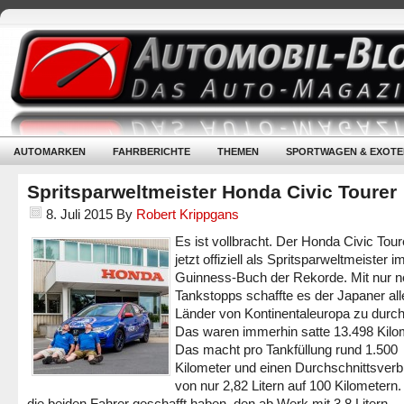
AUTOMARKEN
FAHRBERICHTE
THEMEN
SPORTWAGEN & EXOTE
Spritsparweltmeister Honda Civic Tourer
8. Juli 2015
By
Robert Krippgans
Es ist vollbracht. Der Honda Civic Tour
jetzt offiziell als Spritsparweltmeister i
Guinness-Buch der Rekorde. Mit nur 
Tankstopps schaffte es der Japaner all
Länder von Kontinentaleuropa zu durch
Das waren immerhin satte 13.498 Kilo
Das macht pro Tankfüllung rund 1.500
Kilometer und einen Durchschnittsver
von nur 2,82 Litern auf 100 Kilometern
die beiden Fahrer geschafft haben, den ab Werk mit 3,8 Litern