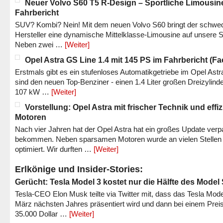
Neuer Volvo S60 T5 R-Design – Sportliche Limousin
Fahrbericht
SUV? Kombi? Nein! Mit dem neuen Volvo S60 bringt der schwe
Hersteller eine dynamische Mittelklasse-Limousine auf unsere S
Neben zwei …
[Weiter]
Opel Astra GS Line 1.4 mit 145 PS im Fahrbericht (Fac
Erstmals gibt es ein stufenloses Automatikgetriebe im Opel Astr
sind den neuen Top-Benziner - einen 1.4 Liter großen Dreizylinde
107 kW …
[Weiter]
Vorstellung: Opel Astra mit frischer Technik und effi
Motoren
Nach vier Jahren hat der Opel Astra hat ein großes Update verp
bekommen. Neben sparsamen Motoren wurde an vielen Stellen
optimiert. Wir durften …
[Weiter]
Erlkönige und Insider-Stories:
Gerücht: Tesla Model 3 kostet nur die Hälfte des Model
Tesla-CEO Elon Musk teilte via Twitter mit, dass das Tesla Mode
März nächsten Jahres präsentiert wird und dann bei einem Prei
35.000 Dollar …
[Weiter]