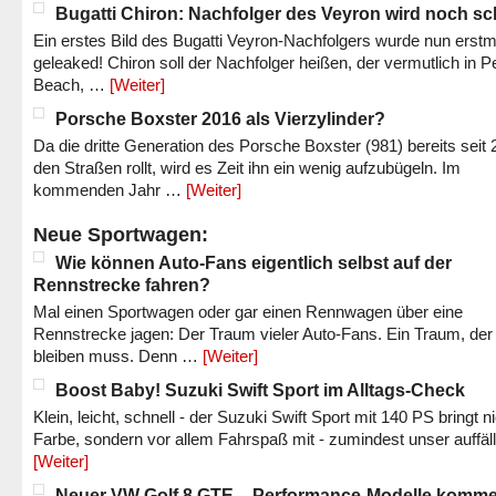
Bugatti Chiron: Nachfolger des Veyron wird noch sc
Ein erstes Bild des Bugatti Veyron-Nachfolgers wurde nun erstm
geleaked! Chiron soll der Nachfolger heißen, der vermutlich in P
Beach, …
[Weiter]
Porsche Boxster 2016 als Vierzylinder?
Da die dritte Generation des Porsche Boxster (981) bereits seit 
den Straßen rollt, wird es Zeit ihn ein wenig aufzubügeln. Im
kommenden Jahr …
[Weiter]
Neue Sportwagen:
Wie können Auto-Fans eigentlich selbst auf der
Rennstrecke fahren?
Mal einen Sportwagen oder gar einen Rennwagen über eine
Rennstrecke jagen: Der Traum vieler Auto-Fans. Ein Traum, der
bleiben muss. Denn …
[Weiter]
Boost Baby! Suzuki Swift Sport im Alltags-Check
Klein, leicht, schnell - der Suzuki Swift Sport mit 140 PS bringt n
Farbe, sondern vor allem Fahrspaß mit - zumindest unser auffäl
[Weiter]
Neuer VW Golf 8 GTE – Performance-Modelle komm