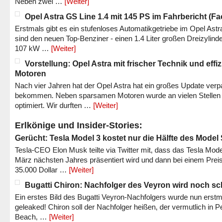
Neben zwei …
[Weiter]
Opel Astra GS Line 1.4 mit 145 PS im Fahrbericht (Fac
Erstmals gibt es ein stufenloses Automatikgetriebe im Opel Astr
sind den neuen Top-Benziner - einen 1.4 Liter großen Dreizylinde
107 kW …
[Weiter]
Vorstellung: Opel Astra mit frischer Technik und effi
Motoren
Nach vier Jahren hat der Opel Astra hat ein großes Update verp
bekommen. Neben sparsamen Motoren wurde an vielen Stellen
optimiert. Wir durften …
[Weiter]
Erlkönige und Insider-Stories:
Gerücht: Tesla Model 3 kostet nur die Hälfte des Model
Tesla-CEO Elon Musk teilte via Twitter mit, dass das Tesla Mode
März nächsten Jahres präsentiert wird und dann bei einem Prei
35.000 Dollar …
[Weiter]
Bugatti Chiron: Nachfolger des Veyron wird noch sc
Ein erstes Bild des Bugatti Veyron-Nachfolgers wurde nun erstm
geleaked! Chiron soll der Nachfolger heißen, der vermutlich in P
Beach, …
[Weiter]