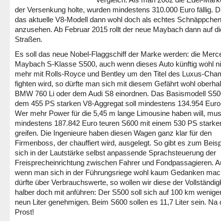
der Versenkung holte, wurden mindestens 310.000 Euro fällig. Da
das aktuelle V8-Modell dann wohl doch als echtes Schnäppche
anzusehen. Ab Februar 2015 rollt der neue Maybach dann auf di
Straßen.
Es soll das neue Nobel-Flaggschiff der Marke werden: die Merc
Maybach S-Klasse S500, auch wenn dieses Auto künftig wohl ni
mehr mit Rolls-Royce und Bentley um den Titel des Luxus-Cha
fighten wird, so dürfte man sich mit diesem Gefährt wohl oberh
BMW 760 Li oder dem Audi S8 einordnen. Das Basismodell S50
dem 455 PS starken V8-Aggregat soll mindestens 134.954 Euro
Wer mehr Power für die 5,45 m lange Limousine haben will, m
mindestens 187.842 Euro teuren S600 mit einem 530 PS starke
greifen. Die Ingenieure haben diesen Wagen ganz klar für den
Firmenboss, der chauffiert wird, ausgelegt. So gibt es zum Beisp
sich in der Lautstärke selbst anpassende Sprachsteuerung der
Freisprecheinrichtung zwischen Fahrer und Fondpassagieren. 
wenn man sich in der Führungsriege wohl kaum Gedanken ma
dürfte über Verbrauchswerte, so wollen wir diese der Vollständig
halber doch mit anführen: Der S500 soll sich auf 100 km weniger
neun Liter genehmigen. Beim S600 sollen es 11,7 Liter sein. Na
Prost!