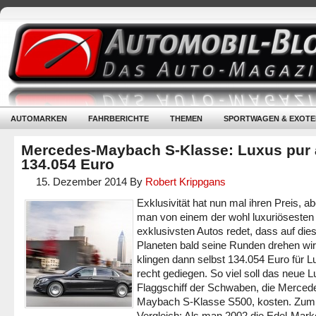
AUTOMARKEN
FAHRBERICHTE
THEMEN
SPORTWAGEN & EXOTE
Mercedes-Maybach S-Klasse: Luxus pur
134.054 Euro
15. Dezember 2014
By
Robert Krippgans
Exklusivität hat nun mal ihren Preis, a
man von einem der wohl luxuriösesten
exklusivsten Autos redet, dass auf di
Planeten bald seine Runden drehen wir
klingen dann selbst 134.054 Euro für L
recht gediegen. So viel soll das neue 
Flaggschiff der Schwaben, die Merced
Maybach S-Klasse S500, kosten. Zum
Vergleich: Als man 2002 die Edel-Mark