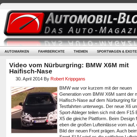
AUTOMARKEN
FAHRBERICHTE
THEMEN
SPORTWAGEN & EXOTE
Video vom Nürburgring: BMW X6M mit
Haifisch-Nase
30. April 2014
By
Robert Krippgans
BMW war vor kurzem mit der neuen
Generation vom BMW X6M samt der 
Haifisch-Nase auf dem Nürburgring für
Testfahrten unterwegs. Der neue X6 un
Sport-Ableger teilen sich mit dem F1
X5 die gleiche Plattform. Beim Design f
eben die großen Lufteinlässe vorn auf, 
Bild der neuen Front prägen. Auch bei
Sport-SUV wird es die seitlichen Luftei