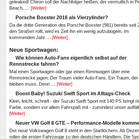
geleaked! Chiron soll der Nachfolger heißen, der vermutlich in P
Beach, …
[Weiter]
Porsche Boxster 2016 als Vierzylinder?
Da die dritte Generation des Porsche Boxster (981) bereits seit 
den Straßen rollt, wird es Zeit ihn ein wenig aufzubügeln. Im
kommenden Jahr …
[Weiter]
Neue Sportwagen:
Wie können Auto-Fans eigentlich selbst auf der
Rennstrecke fahren?
Mal einen Sportwagen oder gar einen Rennwagen über eine
Rennstrecke jagen: Der Traum vieler Auto-Fans. Ein Traum, der
bleiben muss. Denn …
[Weiter]
Boost Baby! Suzuki Swift Sport im Alltags-Check
Klein, leicht, schnell - der Suzuki Swift Sport mit 140 PS bringt n
Farbe, sondern vor allem Fahrspaß mit - zumindest unser auffäl
[Weiter]
Neuer VW Golf 8 GTE – Performance-Modelle komm
Der neue Volkswagen Golf 8 steht in den Startlöchern. Ab Dez
rollen die ersten Fahrzeuge zu den deutschen Händlern. Die Spo