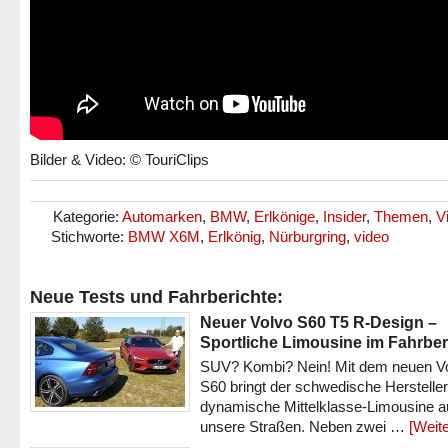
Bilder & Video: © TouriClips
Kategorie:
Automarken
,
BMW
,
Erlkönige
,
Insider
,
Themen
,
V
Stichworte:
BMW X6M
,
Erlkönig
,
Nürburgring
,
video
Neue Tests und Fahrberichte:
Neuer Volvo S60 T5 R-Design –
Sportliche Limousine im Fahrber
SUV? Kombi? Nein! Mit dem neuen V
S60 bringt der schwedische Hersteller
dynamische Mittelklasse-Limousine a
unsere Straßen. Neben zwei …
[Weite