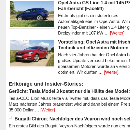
Opel Astra GS Line 1.4 mit 145 P
Fahrbericht (Facelift)
Erstmals gibt es ein stufenloses
Automatikgetriebe im Opel Astra. Wir 
neuen Top-Benziner - einen 1.4 Liter 
Dreizylinder mit 107 kW …
[Weiter]
Vorstellung: Opel Astra mit frisc
Technik und effizienten Motoren
Nach vier Jahren hat der Opel Astra h
großes Update verpasst bekommen.
sparsamen Motoren wurde an vielen S
optimiert. Wir durften …
[Weiter]
Erlkönige und Insider-Stories:
Gerücht: Tesla Model 3 kostet nur die Hälfte des Model
Tesla-CEO Elon Musk teilte via Twitter mit, dass das Tesla Mode
März nächsten Jahres präsentiert wird und dann bei einem Prei
35.000 Dollar …
[Weiter]
Bugatti Chiron: Nachfolger des Veyron wird noch sc
Ein erstes Bild des Bugatti Veyron-Nachfolgers wurde nun erstm