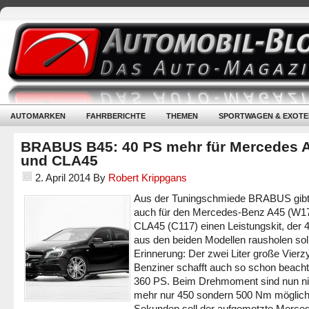
AUTOMARKEN
FAHRBERICHTE
THEMEN
SPORTWAGEN & EXOTE
BRABUS B45: 40 PS mehr für Mercedes 
und CLA45
2. April 2014
By
Robert Krippgans
Aus der Tuningschmiede BRABUS gibt
auch für den Mercedes-Benz A45 (W1
CLA45 (C117) einen Leistungskit, der 
aus den beiden Modellen rausholen soll
Erinnerung: Der zwei Liter große Vierzy
Benziner schafft auch so schon beacht
360 PS. Beim Drehmoment sind nun ni
mehr nur 450 sondern 500 Nm möglich.
Sekunden soll der aufgemotzte Merce