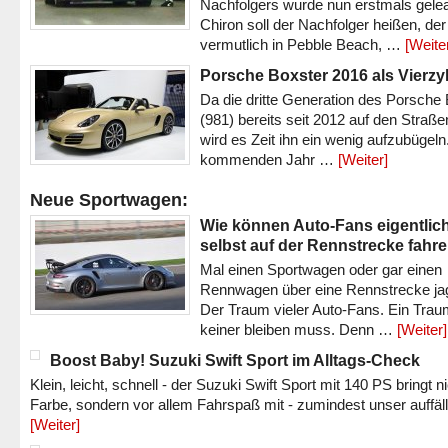
Nachfolgers wurde nun erstmals gele
Chiron soll der Nachfolger heißen, der
vermutlich in Pebble Beach, …
[Weite
Porsche Boxster 2016 als Vierzy
Da die dritte Generation des Porsche
(981) bereits seit 2012 auf den Straßen 
wird es Zeit ihn ein wenig aufzubügeln
kommenden Jahr …
[Weiter]
Neue Sportwagen:
Wie können Auto-Fans eigentlic
selbst auf der Rennstrecke fahr
Mal einen Sportwagen oder gar einen
Rennwagen über eine Rennstrecke ja
Der Traum vieler Auto-Fans. Ein Trau
keiner bleiben muss. Denn …
[Weiter]
Boost Baby! Suzuki Swift Sport im Alltags-Check
Klein, leicht, schnell - der Suzuki Swift Sport mit 140 PS bringt n
Farbe, sondern vor allem Fahrspaß mit - zumindest unser auffäl
[Weiter]