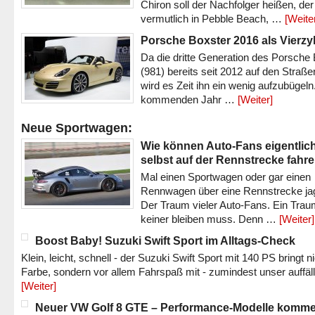
Chiron soll der Nachfolger heißen, der
vermutlich in Pebble Beach, …
[Weite
Porsche Boxster 2016 als Vierzy
Da die dritte Generation des Porsche
(981) bereits seit 2012 auf den Straßen 
wird es Zeit ihn ein wenig aufzubügeln
kommenden Jahr …
[Weiter]
Neue Sportwagen:
Wie können Auto-Fans eigentlic
selbst auf der Rennstrecke fahr
Mal einen Sportwagen oder gar einen
Rennwagen über eine Rennstrecke ja
Der Traum vieler Auto-Fans. Ein Trau
keiner bleiben muss. Denn …
[Weiter]
Boost Baby! Suzuki Swift Sport im Alltags-Check
Klein, leicht, schnell - der Suzuki Swift Sport mit 140 PS bringt n
Farbe, sondern vor allem Fahrspaß mit - zumindest unser auffäl
[Weiter]
Neuer VW Golf 8 GTE – Performance-Modelle komm