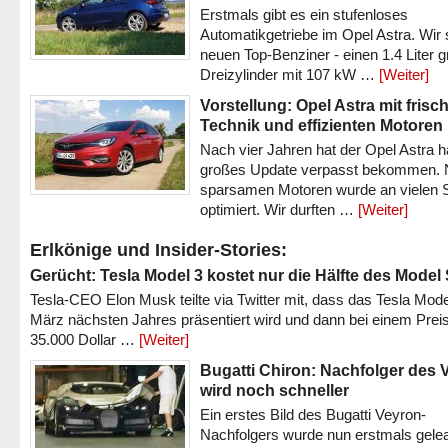
Erstmals gibt es ein stufenloses
Automatikgetriebe im Opel Astra. Wir 
neuen Top-Benziner - einen 1.4 Liter 
Dreizylinder mit 107 kW …
[Weiter]
Vorstellung: Opel Astra mit frisc
Technik und effizienten Motoren
Nach vier Jahren hat der Opel Astra h
großes Update verpasst bekommen.
sparsamen Motoren wurde an vielen S
optimiert. Wir durften …
[Weiter]
Erlkönige und Insider-Stories:
Gerücht: Tesla Model 3 kostet nur die Hälfte des Model
Tesla-CEO Elon Musk teilte via Twitter mit, dass das Tesla Mode
März nächsten Jahres präsentiert wird und dann bei einem Prei
35.000 Dollar …
[Weiter]
Bugatti Chiron: Nachfolger des 
wird noch schneller
Ein erstes Bild des Bugatti Veyron-
Nachfolgers wurde nun erstmals gele