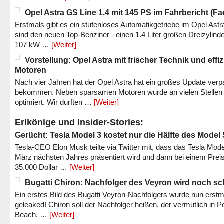
Opel Astra GS Line 1.4 mit 145 PS im Fahrbericht (Fac
Erstmals gibt es ein stufenloses Automatikgetriebe im Opel Astr
sind den neuen Top-Benziner - einen 1.4 Liter großen Dreizylinde
107 kW …
[Weiter]
Vorstellung: Opel Astra mit frischer Technik und effi
Motoren
Nach vier Jahren hat der Opel Astra hat ein großes Update verp
bekommen. Neben sparsamen Motoren wurde an vielen Stellen
optimiert. Wir durften …
[Weiter]
Erlkönige und Insider-Stories:
Gerücht: Tesla Model 3 kostet nur die Hälfte des Model
Tesla-CEO Elon Musk teilte via Twitter mit, dass das Tesla Mode
März nächsten Jahres präsentiert wird und dann bei einem Prei
35.000 Dollar …
[Weiter]
Bugatti Chiron: Nachfolger des Veyron wird noch sc
Ein erstes Bild des Bugatti Veyron-Nachfolgers wurde nun erstm
geleaked! Chiron soll der Nachfolger heißen, der vermutlich in P
Beach, …
[Weiter]