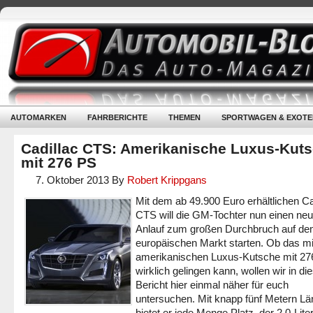
AUTOMARKEN
FAHRBERICHTE
THEMEN
SPORTWAGEN & EXOTE
Cadillac CTS: Amerikanische Luxus-Kut
mit 276 PS
7. Oktober 2013
By
Robert Krippgans
Mit dem ab 49.900 Euro erhältlichen Ca
CTS will die GM-Tochter nun einen ne
Anlauf zum großen Durchbruch auf d
europäischen Markt starten. Ob das mi
amerikanischen Luxus-Kutsche mit 27
wirklich gelingen kann, wollen wir in d
Bericht hier einmal näher für euch
untersuchen. Mit knapp fünf Metern L
bietet er jede Menge Platz, der 2,0-Liter