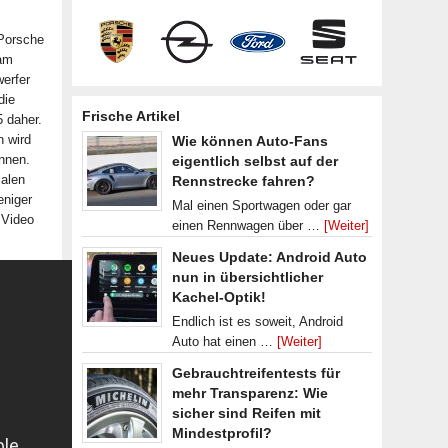
 Porsche
eam
werfer
die
Frische Artikel
 daher.
n wird
Wie können Auto-Fans
nnen.
eigentlich selbst auf der
malen
Rennstrecke fahren?
eniger
Mal einen Sportwagen oder gar
 Video
einen Rennwagen über …
[Weiter]
Neues Update: Android Auto
nun in übersichtlicher
Kachel-Optik!
Endlich ist es soweit, Android
Auto hat einen …
[Weiter]
Gebrauchtreifentests für
mehr Transparenz: Wie
sicher sind Reifen mit
Mindestprofil?