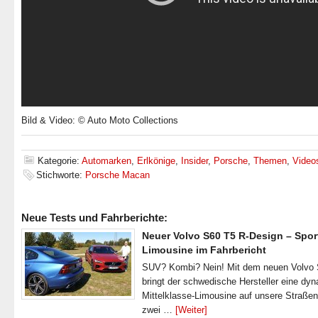
Bild & Video: © Auto Moto Collections
Kategorie:
Automarken
,
Erlkönige
,
Insider
,
Porsche
,
Themen
,
Video
Stichworte:
Porsche Macan
Neue Tests und Fahrberichte:
Neuer Volvo S60 T5 R-Design – Spor
Limousine im Fahrbericht
SUV? Kombi? Nein! Mit dem neuen Volvo
bringt der schwedische Hersteller eine dy
Mittelklasse-Limousine auf unsere Straße
zwei …
[Weiter]