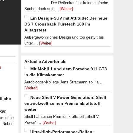
Der Reifenkauf ist keine einfache
Sache, doch seit …
[Weiter]
Ein Design-SUV mit Attitude: Der neue
DS 7 Crossback Puretech 180 im
Alltagstest
Außergewöhnliches Design und top gestylt bis
unter …
[Weiter]
Aktuelle Advertorials
s
Mit Mobil 1 und dem Porsche 911 GT3
in die Klimakammer
Autoblogger-Kollege Jens Stratmann soll ja …
[Weiter]
Neue Shell V-Power Generation: Shell
tliche
entwickwelt seinen Premiumkraftstoff
weiter
 S60
Shell hat seinen Premiumkraftstoff „Shell V-
namische
Power“ …
[Weiter]
n. Neben
Ultra-High-Performance-Reifen: