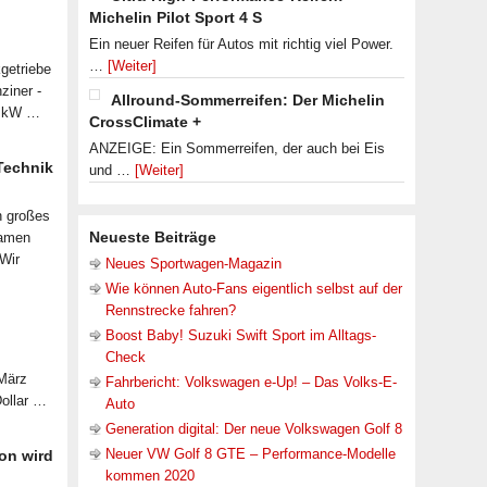
Michelin Pilot Sport 4 S
Ein neuer Reifen für Autos mit richtig viel Power.
…
[Weiter]
getriebe
ziner -
Allround-Sommerreifen: Der Michelin
07 kW …
CrossClimate +
ANZEIGE: Ein Sommerreifen, der auch bei Eis
 Technik
und …
[Weiter]
n großes
Neueste Beiträge
samen
 Wir
Neues Sportwagen-Magazin
Wie können Auto-Fans eigentlich selbst auf der
Rennstrecke fahren?
Boost Baby! Suzuki Swift Sport im Alltags-
Check
 März
Fahrbericht: Volkswagen e-Up! – Das Volks-E-
Dollar …
Auto
Generation digital: Der neue Volkswagen Golf 8
Neuer VW Golf 8 GTE – Performance-Modelle
on wird
kommen 2020