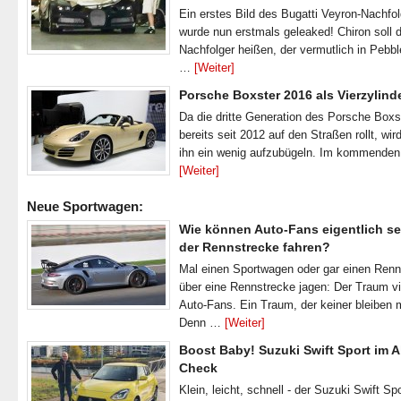
Ein erstes Bild des Bugatti Veyron-Nachfo
wurde nun erstmals geleaked! Chiron soll 
Nachfolger heißen, der vermutlich in Pebb
…
[Weiter]
Porsche Boxster 2016 als Vierzylind
Da die dritte Generation des Porsche Boxs
bereits seit 2012 auf den Straßen rollt, wir
ihn ein wenig aufzubügeln. Im kommende
[Weiter]
Neue Sportwagen:
Wie können Auto-Fans eigentlich se
der Rennstrecke fahren?
Mal einen Sportwagen oder gar einen Ren
über eine Rennstrecke jagen: Der Traum vi
Auto-Fans. Ein Traum, der keiner bleiben 
Denn …
[Weiter]
Boost Baby! Suzuki Swift Sport im A
Check
Klein, leicht, schnell - der Suzuki Swift Spo