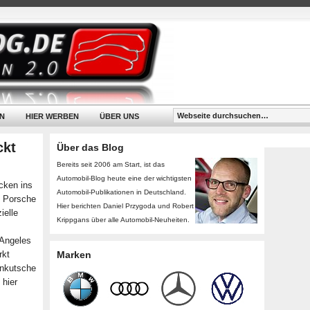
N
HIER WERBEN
ÜBER UNS
ckt
Über das Blog
Bereits seit 2006 am Start, ist das
Automobil-Blog heute eine der wichtigsten
cken ins
Automobil-Publikationen in Deutschland.
n Porsche
Hier berichten Daniel Przygoda und Robert
ielle
Krippgans über alle Automobil-Neuheiten.
 Angeles
rkt
Marken
enkutsche
 hier