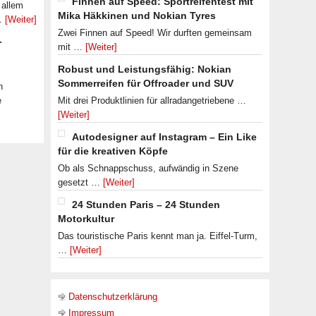
Finnen auf Speed: Sportreifentest mit
 allem
Mika Häkkinen und Nokian Tyres
 …
[Weiter]
Zwei Finnen auf Speed! Wir durften gemeinsam
-
mit …
[Weiter]
Robust und Leistungsfähig: Nokian
Sommerreifen für Offroader und SUV
n
e
Mit drei Produktlinien für allradangetriebene …
[Weiter]
Autodesigner auf Instagram – Ein Like
für die kreativen Köpfe
Ob als Schnappschuss, aufwändig in Szene
gesetzt …
[Weiter]
24 Stunden Paris – 24 Stunden
Motorkultur
Das touristische Paris kennt man ja. Eiffel-Turm,
…
[Weiter]
Datenschutzerklärung
Impressum