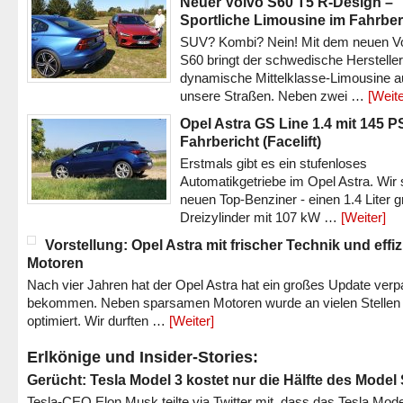
Neuer Volvo S60 T5 R-Design –
Sportliche Limousine im Fahrber
SUV? Kombi? Nein! Mit dem neuen V
S60 bringt der schwedische Hersteller
dynamische Mittelklasse-Limousine a
unsere Straßen. Neben zwei …
[Weite
Opel Astra GS Line 1.4 mit 145 P
Fahrbericht (Facelift)
Erstmals gibt es ein stufenloses
Automatikgetriebe im Opel Astra. Wir 
neuen Top-Benziner - einen 1.4 Liter 
Dreizylinder mit 107 kW …
[Weiter]
Vorstellung: Opel Astra mit frischer Technik und effi
Motoren
Nach vier Jahren hat der Opel Astra hat ein großes Update verp
bekommen. Neben sparsamen Motoren wurde an vielen Stellen
optimiert. Wir durften …
[Weiter]
Erlkönige und Insider-Stories:
Gerücht: Tesla Model 3 kostet nur die Hälfte des Model
Tesla-CEO Elon Musk teilte via Twitter mit, dass das Tesla Mode