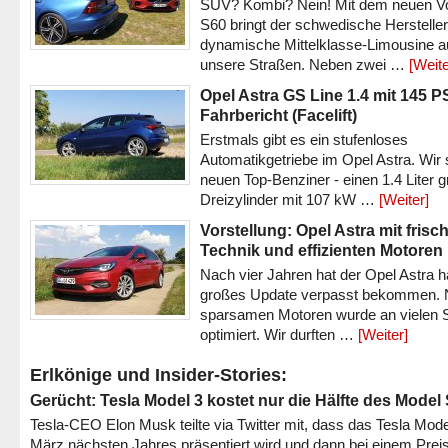
SUV? Kombi? Nein! Mit dem neuen V
S60 bringt der schwedische Hersteller
dynamische Mittelklasse-Limousine a
unsere Straßen. Neben zwei …
[Weite
Opel Astra GS Line 1.4 mit 145 P
Fahrbericht (Facelift)
Erstmals gibt es ein stufenloses
Automatikgetriebe im Opel Astra. Wir 
neuen Top-Benziner - einen 1.4 Liter 
Dreizylinder mit 107 kW …
[Weiter]
Vorstellung: Opel Astra mit frisc
Technik und effizienten Motoren
Nach vier Jahren hat der Opel Astra h
großes Update verpasst bekommen.
sparsamen Motoren wurde an vielen S
optimiert. Wir durften …
[Weiter]
Erlkönige und Insider-Stories:
Gerücht: Tesla Model 3 kostet nur die Hälfte des Model
Tesla-CEO Elon Musk teilte via Twitter mit, dass das Tesla Mode
März nächsten Jahres präsentiert wird und dann bei einem Prei