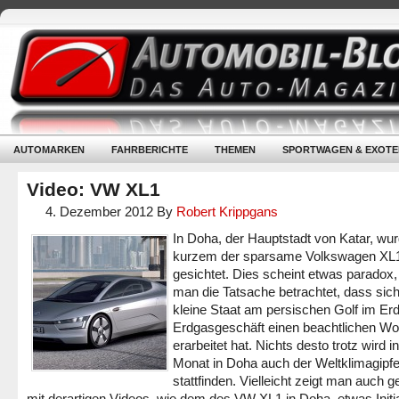
AUTOMARKEN
FAHRBERICHTE
THEMEN
SPORTWAGEN & EXOTE
Video: VW XL1
4. Dezember 2012
By
Robert Krippgans
In Doha, der Hauptstadt von Katar, wur
kurzem der sparsame Volkswagen XL
gesichtet. Dies scheint etwas paradox
man die Tatsache betrachtet, dass sich
kleine Staat am persischen Golf im Erd
Erdgasgeschäft einen beachtlichen Wo
erarbeitet hat. Nichts desto trotz wird 
Monat in Doha auch der Weltklimagipfe
stattfinden. Vielleicht zeigt man auch 
mit derartigen Videos, wie dem des VW XL1 in Doha, etwas Initia