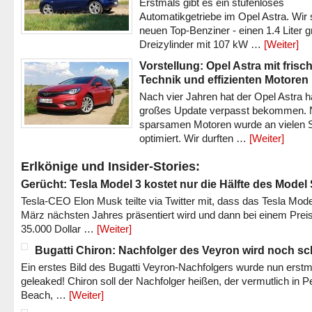
Erstmals gibt es ein stufenloses
Automatikgetriebe im Opel Astra. Wir 
neuen Top-Benziner - einen 1.4 Liter 
Dreizylinder mit 107 kW …
[Weiter]
Vorstellung: Opel Astra mit frisc
Technik und effizienten Motoren
Nach vier Jahren hat der Opel Astra h
großes Update verpasst bekommen.
sparsamen Motoren wurde an vielen S
optimiert. Wir durften …
[Weiter]
Erlkönige und Insider-Stories:
Gerücht: Tesla Model 3 kostet nur die Hälfte des Model
Tesla-CEO Elon Musk teilte via Twitter mit, dass das Tesla Mode
März nächsten Jahres präsentiert wird und dann bei einem Prei
35.000 Dollar …
[Weiter]
Bugatti Chiron: Nachfolger des Veyron wird noch sc
Ein erstes Bild des Bugatti Veyron-Nachfolgers wurde nun erstm
geleaked! Chiron soll der Nachfolger heißen, der vermutlich in P
Beach, …
[Weiter]