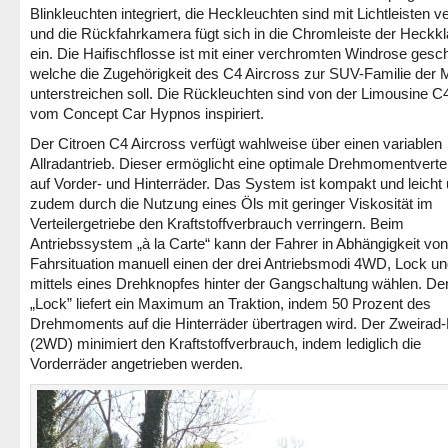
Blinkleuchten integriert, die Heckleuchten sind mit Lichtleisten 
und die Rückfahrkamera fügt sich in die Chromleiste der Heckk
ein. Die Haifischflosse ist mit einer verchromten Windrose ges
welche die Zugehörigkeit des C4 Aircross zur SUV-Familie der 
unterstreichen soll. Die Rückleuchten sind von der Limousine C
vom Concept Car Hypnos inspiriert.
Der Citroen C4 Aircross verfügt wahlweise über einen variablen
Allradantrieb. Dieser ermöglicht eine optimale Drehmomentverte
auf Vorder- und Hinterräder. Das System ist kompakt und leicht 
zudem durch die Nutzung eines Öls mit geringer Viskosität im
Verteilergetriebe den Kraftstoffverbrauch verringern. Beim
Antriebssystem „à la Carte“ kann der Fahrer in Abhängigkeit von
Fahrsituation manuell einen der drei Antriebsmodi 4WD, Lock 
mittels eines Drehknopfes hinter der Gangschaltung wählen. D
„Lock” liefert ein Maximum an Traktion, indem 50 Prozent des
Drehmoments auf die Hinterräder übertragen wird. Der Zweira
(2WD) minimiert den Kraftstoffverbrauch, indem lediglich die
Vorderräder angetrieben werden.