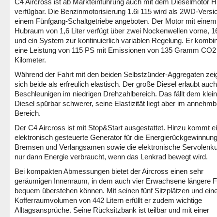
C4 Aircross ist ab Markteinführung auch mit dem Dieselmotor H
verfügbar. Die Benzinmotorisierung 1.6i 115 wird als 2WD-Versi
einem Fünfgang-Schaltgetriebe angeboten. Der Motor mit einem
Hubraum von 1,6 Liter verfügt über zwei Nockenwellen vorne, 16
und ein System zur kontinuierlich variablen Regelung. Er kombin
eine Leistung von 115 PS mit Emissionen von 135 Gramm CO2
Kilometer.
Während der Fahrt mit den beiden Selbstzünder-Aggregaten zei
sich beide als erfreulich elastisch. Der große Diesel erlaubt auch
Beschleunigen im niedrigen Drehzahlbereich. Das fällt dem klei
Diesel spürbar schwerer, seine Elastizität liegt aber im annehm
Bereich.
Der C4 Aircross ist mit Stop&Start ausgestattet. Hinzu kommt e
elektronisch gesteuerte Generator für die Energierückgewinnun
Bremsen und Verlangsamen sowie die elektronische Servolenku
nur dann Energie verbraucht, wenn das Lenkrad bewegt wird.
Bei kompakten Abmessungen bietet der Aircross einen sehr
geräumigen Innenraum, in dem auch vier Erwachsene längere F
bequem überstehen können. Mit seinen fünf Sitzplätzen und ei
Kofferraumvolumen von 442 Litern erfüllt er zudem wichtige
Alltagsansprüche. Seine Rücksitzbank ist teilbar und mit einer