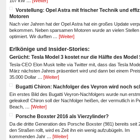
107 kW …
[Weiter]
Vorstellung: Opel Astra mit frischer Technik und effi
Motoren
Nach vier Jahren hat der Opel Astra hat ein großes Update verp
bekommen. Neben sparsamen Motoren wurde an vielen Stellen
optimiert. Wir durften …
[Weiter]
Erlkönige und Insider-Stories:
Gerücht: Tesla Model 3 kostet nur die Hälfte des Model
Tesla-CEO Elon Musk teilte via Twitter mit, dass das Tesla Mode
März nächsten Jahres präsentiert wird und dann bei einem Prei
35.000 Dollar …
[Weiter]
Bugatti Chiron: Nachfolger des Veyron wird noch sc
Ein erstes Bild des Bugatti Veyron-Nachfolgers wurde nun erstm
geleaked! Chiron soll der Nachfolger heißen, der vermutlich in P
Beach, …
[Weiter]
Porsche Boxster 2016 als Vierzylinder?
Da die dritte Generation des Porsche Boxster (981) bereits seit 
den Straßen rollt, wird es Zeit ihn ein wenig aufzubügeln. Im
kommenden Jahr …
[Weiter]