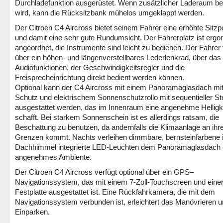
Durchladefunktion ausgerüstet. Wenn zusätzlicher Laderaum be
wird, kann die Rücksitzbank mühelos umgeklappt werden.
Der Citroen C4 Aircross bietet seinem Fahrer eine erhöhte Sitzpo
und damit eine sehr gute Rundumsicht. Der Fahrerplatz ist erg
angeordnet, die Instrumente sind leicht zu bedienen. Der Fahrer 
über ein höhen- und längenverstellbares Lederlenkrad, über das 
Audiofunktionen, der Geschwindigkeitsregler und die
Freisprecheinrichtung direkt bedient werden können.
Optional kann der C4 Aircross mit einem Panoramaglasdach mi
Schutz und elektrischem Sonnenschutzrollo mit sequentieller S
ausgestattet werden, das im Innenraum eine angenehme Helligk
schafft. Bei starkem Sonnenschein ist es allerdings ratsam, die
Beschattung zu benutzen, da andernfalls die Klimaanlage an ihr
Grenzen kommt. Nachts verleihen dimmbare, bernsteinfarbene 
Dachhimmel integrierte LED-Leuchten dem Panoramaglasdach 
angenehmes Ambiente.
Der Citroen C4 Aircross verfügt optional über ein GPS–
Navigationssystem, das mit einem 7-Zoll-Touchscreen und eine
Festplatte ausgestattet ist. Eine Rückfahrkamera, die mit dem
Navigationssystem verbunden ist, erleichtert das Manövrieren 
Einparken.