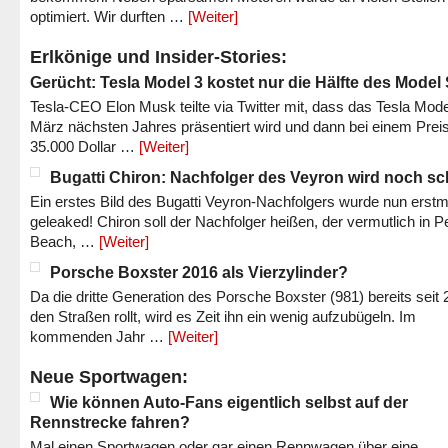
optimiert. Wir durften …
[Weiter]
Erlkönige und Insider-Stories:
Gerücht: Tesla Model 3 kostet nur die Hälfte des Model
Tesla-CEO Elon Musk teilte via Twitter mit, dass das Tesla Mode
März nächsten Jahres präsentiert wird und dann bei einem Prei
35.000 Dollar …
[Weiter]
Bugatti Chiron: Nachfolger des Veyron wird noch sc
Ein erstes Bild des Bugatti Veyron-Nachfolgers wurde nun erstm
geleaked! Chiron soll der Nachfolger heißen, der vermutlich in P
Beach, …
[Weiter]
Porsche Boxster 2016 als Vierzylinder?
Da die dritte Generation des Porsche Boxster (981) bereits seit 
den Straßen rollt, wird es Zeit ihn ein wenig aufzubügeln. Im
kommenden Jahr …
[Weiter]
Neue Sportwagen:
Wie können Auto-Fans eigentlich selbst auf der
Rennstrecke fahren?
Mal einen Sportwagen oder gar einen Rennwagen über eine