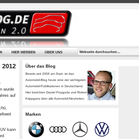
N
HIER WERBEN
ÜBER UNS
 2012
Über das Blog
Bereits seit 2006 am Start, ist das
Automobil-Blog heute eine der wichtigsten
-
Automobil-Publikationen in Deutschland.
en wurde
Hier berichten Daniel Przygoda und Robert
ahres auf
Krippgans über alle Automobil-Neuheiten.
chū,
eltweit
Marken
 SUV kann
ord