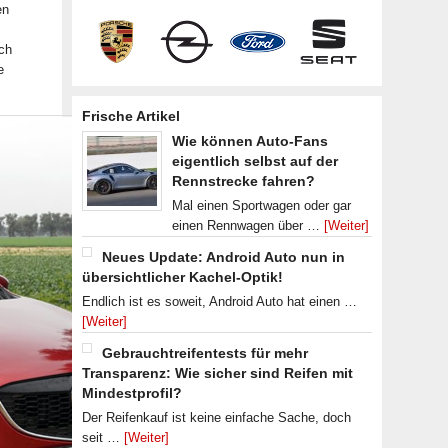
en
ch
e
Frische Artikel
Wie können Auto-Fans
eigentlich selbst auf der
Rennstrecke fahren?
Mal einen Sportwagen oder gar
einen Rennwagen über …
[Weiter]
Neues Update: Android Auto nun in
übersichtlicher Kachel-Optik!
Endlich ist es soweit, Android Auto hat einen …
[Weiter]
Gebrauchtreifentests für mehr
Transparenz: Wie sicher sind Reifen mit
Mindestprofil?
Der Reifenkauf ist keine einfache Sache, doch
seit …
[Weiter]