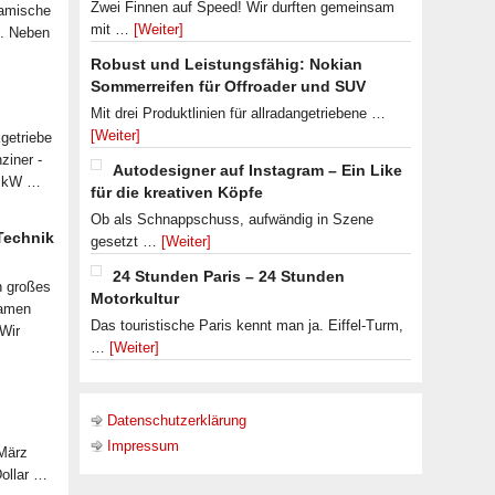
Zwei Finnen auf Speed! Wir durften gemeinsam
namische
mit …
[Weiter]
n. Neben
Robust und Leistungsfähig: Nokian
Sommerreifen für Offroader und SUV
Mit drei Produktlinien für allradangetriebene …
[Weiter]
getriebe
ziner -
Autodesigner auf Instagram – Ein Like
07 kW …
für die kreativen Köpfe
Ob als Schnappschuss, aufwändig in Szene
 Technik
gesetzt …
[Weiter]
24 Stunden Paris – 24 Stunden
n großes
Motorkultur
samen
Das touristische Paris kennt man ja. Eiffel-Turm,
 Wir
…
[Weiter]
Datenschutzerklärung
Impressum
 März
Dollar …