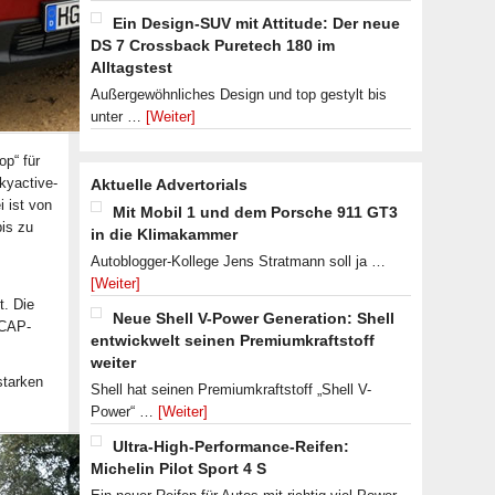
Ein Design-SUV mit Attitude: Der neue
DS 7 Crossback Puretech 180 im
Alltagstest
Außergewöhnliches Design und top gestylt bis
unter …
[Weiter]
p“ für
kyactive-
Aktuelle Advertorials
 ist von
Mit Mobil 1 und dem Porsche 911 GT3
is zu
in die Klimakammer
Autoblogger-Kollege Jens Stratmann soll ja …
[Weiter]
t. Die
Neue Shell V-Power Generation: Shell
NCAP-
entwickwelt seinen Premiumkraftstoff
weiter
starken
Shell hat seinen Premiumkraftstoff „Shell V-
Power“ …
[Weiter]
Ultra-High-Performance-Reifen:
Michelin Pilot Sport 4 S