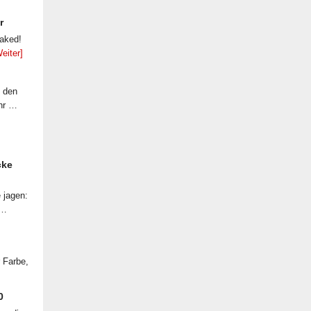
r
eaked!
eiter]
f den
ahr …
cke
 jagen:
 …
r Farbe,
0