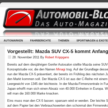
AUTOMARKEN
FAHRBERICHTE
THEMEN
SPORTWAGEN & EXOTE
Vorgestellt: Mazda SUV CX-5 kommt Anfang
28. November 2011
By
Robert Krippgans
Bereits auf dem diesjährigen Genfer Autosalon stellte Mazda seine SUV
Konzeptstudie vor, die den Namen
Minagi
trug. Auf der Grundlage dess
nun der Mazda CX-5 präsentiert, der bereits im Frühling des nächsten J
den Markt kommen soll. Der Mazda CX-5 ist aus der C-Reihe mit einem
Leergewicht von 1345 der leichteste. In der Mazda-Firmenzentrale in Fu
Japan erhofft man sich einen Absatz von 40.000 Einheiten in Europa. W
will man die 160.000 Marke knacken.
Eins muss man den CX-5 lassen: sparsam wird er werden. Der leichte
auf dem Papier bei den Verbrauchswerten den schonmal den Firmenrek