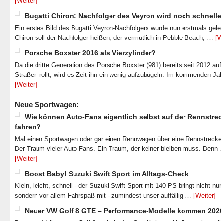
[Weiter]
Bugatti Chiron: Nachfolger des Veyron wird noch schnelle
Ein erstes Bild des Bugatti Veyron-Nachfolgers wurde nun erstmals gel
Chiron soll der Nachfolger heißen, der vermutlich in Pebble Beach, …
[W
Porsche Boxster 2016 als Vierzylinder?
Da die dritte Generation des Porsche Boxster (981) bereits seit 2012 au
Straßen rollt, wird es Zeit ihn ein wenig aufzubügeln. Im kommenden J
[Weiter]
Neue Sportwagen:
Wie können Auto-Fans eigentlich selbst auf der Rennstre
fahren?
Mal einen Sportwagen oder gar einen Rennwagen über eine Rennstrecke
Der Traum vieler Auto-Fans. Ein Traum, der keiner bleiben muss. Denn
[Weiter]
Boost Baby! Suzuki Swift Sport im Alltags-Check
Klein, leicht, schnell - der Suzuki Swift Sport mit 140 PS bringt nicht nu
sondern vor allem Fahrspaß mit - zumindest unser auffällig …
[Weiter]
Neuer VW Golf 8 GTE – Performance-Modelle kommen 202