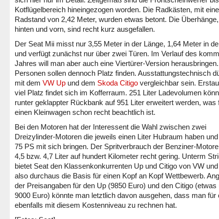
Kotflügelbereich hineingezogen worden. Die Radkästen, mit ein
Radstand von 2,42 Meter, wurden etwas betont. Die Überhänge
hinten und vorn, sind recht kurz ausgefallen.
Der Seat Mii misst nur 3,55 Meter in der Länge, 1,64 Meter in de
und verfügt zunächst nur über zwei Türen. Im Verlauf des kom
Jahres will man aber auch eine Viertürer-Version herausbringen.
Personen sollen dennoch Platz finden. Ausstattungstechnisch dü
mit dem
VW Up
und dem
Skoda Citigo
vergleichbar sein. Erstau
viel Platz findet sich im Kofferraum. 251 Liter Ladevolumen könn
runter geklappter Rückbank auf 951 Liter erweitert werden, was 
einen Kleinwagen schon recht beachtlich ist.
Bei den Motoren hat der Interessent die Wahl zwischen zwei
Dreizylinder-Motoren die jeweils einen Liter Hubraum haben und
75 PS mit sich bringen. Der Spritverbrauch der Benziner-Motoren
4,5 bzw. 4,7 Liter auf hundert Kilometer recht gering. Unterm Str
bietet Seat den Klassenkonkurrenten Up und Citigo von VW un
also durchaus die Basis für einen Kopf an Kopf Wettbewerb. An
der Preisangaben für den Up (9850 Euro) und den Citigo (etwas 
9000 Euro) könnte man letztlich davon ausgehen, dass man für 
ebenfalls mit diesem Kostenniveau zu rechnen hat.