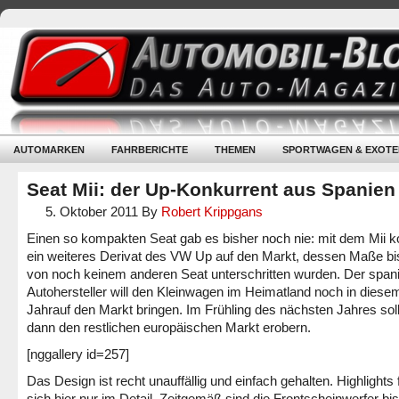
AUTOMARKEN
FAHRBERICHTE
THEMEN
SPORTWAGEN & EXOTE
Seat Mii: der Up-Konkurrent aus Spanien
5. Oktober 2011
By
Robert Krippgans
Einen so kompakten Seat gab es bisher noch nie: mit dem Mii
ein weiteres Derivat des VW Up auf den Markt, dessen Maße bi
von noch keinem anderen Seat unterschritten wurden. Der span
Autohersteller will den Kleinwagen im Heimatland noch in diese
Jahrauf den Markt bringen. Im Frühling des nächsten Jahres soll
dann den restlichen europäischen Markt erobern.
[nggallery id=257]
Das Design ist recht unauffällig und einfach gehalten. Highlights 
sich hier nur im Detail. Zeitgemäß sind die Frontscheinwerfer bis