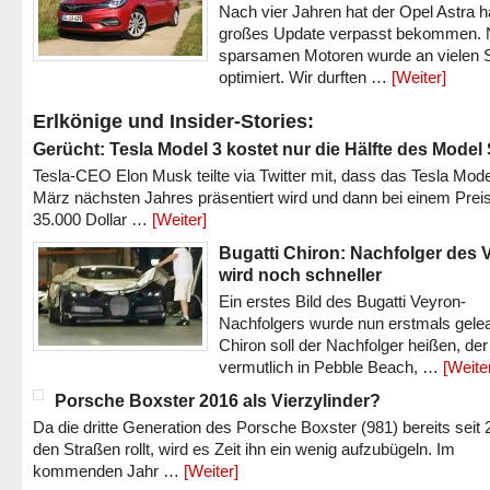
Nach vier Jahren hat der Opel Astra h
großes Update verpasst bekommen.
sparsamen Motoren wurde an vielen S
optimiert. Wir durften …
[Weiter]
Erlkönige und Insider-Stories:
Gerücht: Tesla Model 3 kostet nur die Hälfte des Model
Tesla-CEO Elon Musk teilte via Twitter mit, dass das Tesla Mode
März nächsten Jahres präsentiert wird und dann bei einem Prei
35.000 Dollar …
[Weiter]
Bugatti Chiron: Nachfolger des 
wird noch schneller
Ein erstes Bild des Bugatti Veyron-
Nachfolgers wurde nun erstmals gele
Chiron soll der Nachfolger heißen, der
vermutlich in Pebble Beach, …
[Weite
Porsche Boxster 2016 als Vierzylinder?
Da die dritte Generation des Porsche Boxster (981) bereits seit 
den Straßen rollt, wird es Zeit ihn ein wenig aufzubügeln. Im
kommenden Jahr …
[Weiter]