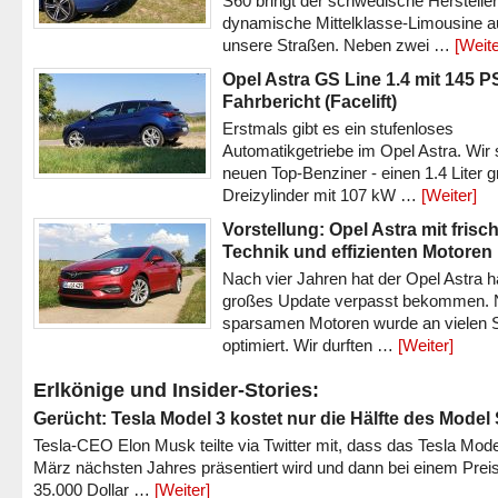
S60 bringt der schwedische Hersteller
dynamische Mittelklasse-Limousine a
unsere Straßen. Neben zwei …
[Weite
Opel Astra GS Line 1.4 mit 145 P
Fahrbericht (Facelift)
Erstmals gibt es ein stufenloses
Automatikgetriebe im Opel Astra. Wir 
neuen Top-Benziner - einen 1.4 Liter 
Dreizylinder mit 107 kW …
[Weiter]
Vorstellung: Opel Astra mit frisc
Technik und effizienten Motoren
Nach vier Jahren hat der Opel Astra h
großes Update verpasst bekommen.
sparsamen Motoren wurde an vielen S
optimiert. Wir durften …
[Weiter]
Erlkönige und Insider-Stories:
Gerücht: Tesla Model 3 kostet nur die Hälfte des Model
Tesla-CEO Elon Musk teilte via Twitter mit, dass das Tesla Mode
März nächsten Jahres präsentiert wird und dann bei einem Prei
35.000 Dollar …
[Weiter]