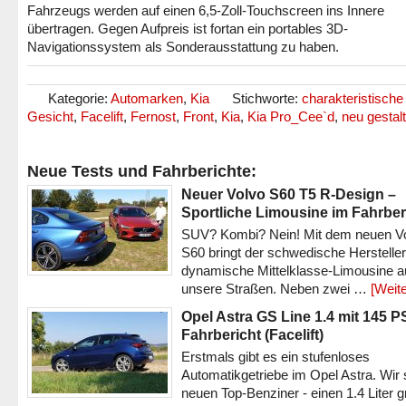
Fahrzeugs werden auf einen 6,5-Zoll-Touchscreen ins Innere
übertragen. Gegen Aufpreis ist fortan ein portables 3D-
Navigationssystem als Sonderausstattung zu haben.
Kategorie:
Automarken
,
Kia
Stichworte:
charakteristische
Gesicht
,
Facelift
,
Fernost
,
Front
,
Kia
,
Kia Pro_Cee`d
,
neu gestalt
Neue Tests und Fahrberichte:
Neuer Volvo S60 T5 R-Design –
Sportliche Limousine im Fahrber
SUV? Kombi? Nein! Mit dem neuen V
S60 bringt der schwedische Hersteller
dynamische Mittelklasse-Limousine a
unsere Straßen. Neben zwei …
[Weite
Opel Astra GS Line 1.4 mit 145 P
Fahrbericht (Facelift)
Erstmals gibt es ein stufenloses
Automatikgetriebe im Opel Astra. Wir 
neuen Top-Benziner - einen 1.4 Liter 