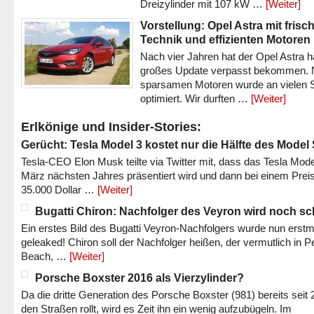
Dreizylinder mit 107 kW …
[Weiter]
Vorstellung: Opel Astra mit frisc
Technik und effizienten Motoren
Nach vier Jahren hat der Opel Astra h
großes Update verpasst bekommen.
sparsamen Motoren wurde an vielen S
optimiert. Wir durften …
[Weiter]
Erlkönige und Insider-Stories:
Gerücht: Tesla Model 3 kostet nur die Hälfte des Model
Tesla-CEO Elon Musk teilte via Twitter mit, dass das Tesla Mode
März nächsten Jahres präsentiert wird und dann bei einem Prei
35.000 Dollar …
[Weiter]
Bugatti Chiron: Nachfolger des Veyron wird noch sc
Ein erstes Bild des Bugatti Veyron-Nachfolgers wurde nun erstm
geleaked! Chiron soll der Nachfolger heißen, der vermutlich in P
Beach, …
[Weiter]
Porsche Boxster 2016 als Vierzylinder?
Da die dritte Generation des Porsche Boxster (981) bereits seit 
den Straßen rollt, wird es Zeit ihn ein wenig aufzubügeln. Im