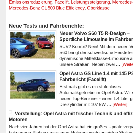
Emissionsreduzierung
,
Facelift
,
Leistungssteigerung
,
Mercedes
Mercedes-Benz CL 500 Blue Efficiency
,
Oberklasse
Neue Tests und Fahrberichte:
Neuer Volvo S60 T5 R-Design –
Sportliche Limousine im Fahrber
SUV? Kombi? Nein! Mit dem neuen V
S60 bringt der schwedische Hersteller
dynamische Mittelklasse-Limousine a
unsere Straßen. Neben zwei …
[Weite
Opel Astra GS Line 1.4 mit 145 P
Fahrbericht (Facelift)
Erstmals gibt es ein stufenloses
Automatikgetriebe im Opel Astra. Wir 
neuen Top-Benziner - einen 1.4 Liter 
Dreizylinder mit 107 kW …
[Weiter]
Vorstellung: Opel Astra mit frischer Technik und effi
Motoren
Nach vier Jahren hat der Opel Astra hat ein großes Update verp
bekommen. Neben sparsamen Motoren wurde an vielen Stellen