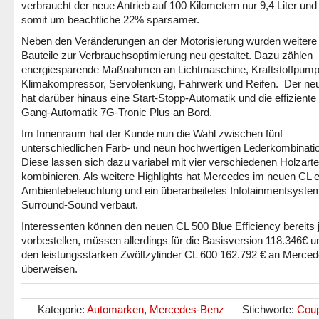
verbraucht der neue Antrieb auf 100 Kilometern nur 9,4 Liter und 
somit um beachtliche 22% sparsamer.
Neben den Veränderungen an der Motorisierung wurden weitere
Bauteile zur Verbrauchsoptimierung neu gestaltet. Dazu zählen
energiesparende Maßnahmen an Lichtmaschine, Kraftstoffpump
Klimakompressor, Servolenkung, Fahrwerk und Reifen. Der ne
hat darüber hinaus eine Start-Stopp-Automatik und die effiziente
Gang-Automatik 7G-Tronic Plus an Bord.
Im Innenraum hat der Kunde nun die Wahl zwischen fünf
unterschiedlichen Farb- und neun hochwertigen Lederkombinati
Diese lassen sich dazu variabel mit vier verschiedenen Holzart
kombinieren. Als weitere Highlights hat Mercedes im neuen CL e
Ambientebeleuchtung und ein überarbeitetes Infotainmentsyste
Surround-Sound verbaut.
Interessenten können den neuen CL 500 Blue Efficiency bereits j
vorbestellen, müssen allerdings für die Basisversion 118.346€ u
den leistungsstarken Zwölfzylinder CL 600 162.792 € an Merce
überweisen.
Kategorie:
Automarken
,
Mercedes-Benz
Stichworte:
Cou