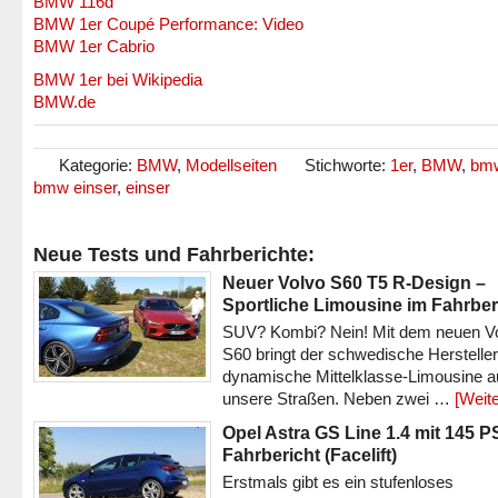
BMW 116d
BMW 1er Coupé Performance: Video
BMW 1er Cabrio
BMW 1er bei Wikipedia
BMW.de
Kategorie:
BMW
,
Modellseiten
Stichworte:
1er
,
BMW
,
bmw
bmw einser
,
einser
Neue Tests und Fahrberichte:
Neuer Volvo S60 T5 R-Design –
Sportliche Limousine im Fahrber
SUV? Kombi? Nein! Mit dem neuen V
S60 bringt der schwedische Hersteller
dynamische Mittelklasse-Limousine a
unsere Straßen. Neben zwei …
[Weite
Opel Astra GS Line 1.4 mit 145 P
Fahrbericht (Facelift)
Erstmals gibt es ein stufenloses