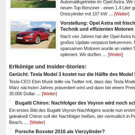
Automatikgetriebe im Opel Astra. Wir 
neuen Top-Benziner - einen 1.4 Liter 
Dreizylinder mit 107 kW …
[Weiter]
Vorstellung: Opel Astra mit frisc
Technik und effizienten Motoren
Nach vier Jahren hat der Opel Astra h
großes Update verpasst bekommen.
sparsamen Motoren wurde an vielen S
optimiert. Wir durften …
[Weiter]
Erlkönige und Insider-Stories:
Gerücht: Tesla Model 3 kostet nur die Hälfte des Model
Tesla-CEO Elon Musk teilte via Twitter mit, dass das Tesla Mode
März nächsten Jahres präsentiert wird und dann bei einem Prei
35.000 Dollar …
[Weiter]
Bugatti Chiron: Nachfolger des Veyron wird noch sc
Ein erstes Bild des Bugatti Veyron-Nachfolgers wurde nun erstm
geleaked! Chiron soll der Nachfolger heißen, der vermutlich in P
Beach, …
[Weiter]
Porsche Boxster 2016 als Vierzylinder?