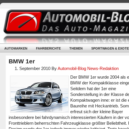
AUTOMARKEN
FAHRBERICHTE
THEMEN
SPORTWAGEN & EXOTE
BMW 1er
1. September 2010
By
Automobil-Blog News-Redaktion
Der BMW 1er wurde 2004 als e
BMW der Kompaktklasse eingef
Seitdem hat der 1er eine
Sonderstellung in der Klasse d
Kompaktwagen inne: er ist die 
Baureihe mit Heckantrieb. Som
erfreut sich der kleine Bayer
insbesondere bei fahrdynamisch interessierten Käufern in der v
Fronttrieblern beherrschten Fahrzeugklasse größter Beliebtheit. 
Design wurde der 1er jedoch immer wieder kritisiert. Trotz knack