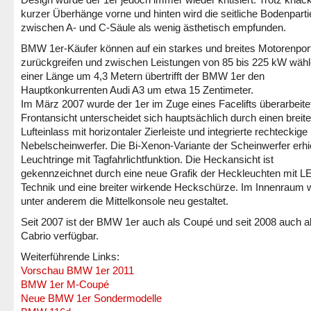
kurzer Überhänge vorne und hinten wird die seitliche Bodenparti
zwischen A- und C-Säule als wenig ästhetisch empfunden.
BMW 1er-Käufer können auf ein starkes und breites Motorenport
zurückgreifen und zwischen Leistungen von 85 bis 225 kW wähl
einer Länge um 4,3 Metern übertrifft der BMW 1er den
Hauptkonkurrenten Audi A3 um etwa 15 Zentimeter.
Im März 2007 wurde der 1er im Zuge eines Facelifts überarbeitet
Frontansicht unterscheidet sich hauptsächlich durch einen breit
Lufteinlass mit horizontaler Zierleiste und integrierte rechteckige
Nebelscheinwerfer. Die Bi-Xenon-Variante der Scheinwerfer erhie
Leuchtringe mit Tagfahrlichtfunktion. Die Heckansicht ist
gekennzeichnet durch eine neue Grafik der Heckleuchten mit L
Technik und eine breiter wirkende Heckschürze. Im Innenraum 
unter anderem die Mittelkonsole neu gestaltet.
Seit 2007 ist der BMW 1er auch als Coupé und seit 2008 auch a
Cabrio verfügbar.
Weiterführende Links:
Vorschau BMW 1er 2011
BMW 1er M-Coupé
Neue BMW 1er Sondermodelle