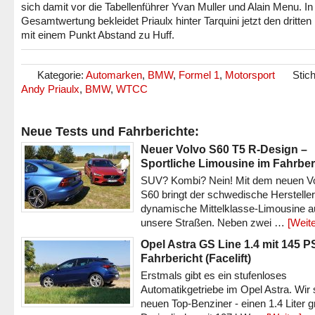
sich damit vor die Tabellenführer Yvan Muller und Alain Menu. In
Gesamtwertung bekleidet Priaulx hinter Tarquini jetzt den dritten
mit einem Punkt Abstand zu Huff.
Kategorie:
Automarken
,
BMW
,
Formel 1
,
Motorsport
Stic
Andy Priaulx
,
BMW
,
WTCC
Neue Tests und Fahrberichte:
Neuer Volvo S60 T5 R-Design –
Sportliche Limousine im Fahrber
SUV? Kombi? Nein! Mit dem neuen V
S60 bringt der schwedische Hersteller
dynamische Mittelklasse-Limousine a
unsere Straßen. Neben zwei …
[Weite
Opel Astra GS Line 1.4 mit 145 P
Fahrbericht (Facelift)
Erstmals gibt es ein stufenloses
Automatikgetriebe im Opel Astra. Wir 
neuen Top-Benziner - einen 1.4 Liter 