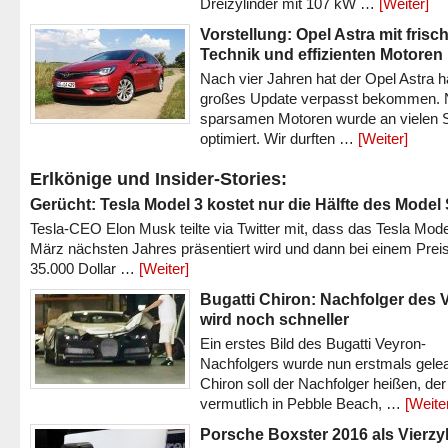
Dreizylinder mit 107 kW …
[Weiter]
Vorstellung: Opel Astra mit frisc
Technik und effizienten Motoren
Nach vier Jahren hat der Opel Astra h
großes Update verpasst bekommen.
sparsamen Motoren wurde an vielen S
optimiert. Wir durften …
[Weiter]
Erlkönige und Insider-Stories:
Gerücht: Tesla Model 3 kostet nur die Hälfte des Model
Tesla-CEO Elon Musk teilte via Twitter mit, dass das Tesla Mode
März nächsten Jahres präsentiert wird und dann bei einem Prei
35.000 Dollar …
[Weiter]
Bugatti Chiron: Nachfolger des 
wird noch schneller
Ein erstes Bild des Bugatti Veyron-
Nachfolgers wurde nun erstmals gele
Chiron soll der Nachfolger heißen, der
vermutlich in Pebble Beach, …
[Weite
Porsche Boxster 2016 als Vierzy