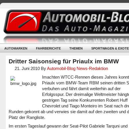
AUTOMARKEN
FAHRBERICHTE
THEMEN
SPORTWAGEN & EXOTE
Dritter Saisonsieg für Priaulx im BMW
21. Juni 2010
By
Automobil-Blog News-Redaktion
Imachten WTCC-Rennen dieses Jahres konnt
Priaulx vom BMW-Team RBM seinen dritten S
verbuhen und fährt damit weiterhin auf der
Erfolgsspur. Der dreimalige Weltmeister häng
gestrigen Tag seine Konkurrenten Robert Huff
Chevrolet und Tiago Monteiro im Seat nach dr
Runden gekonnt ab und verwies sie damit auf den zweiten und dr
Platz der Rangliste.
Im ersten Tageslauf gewann der Seat-Pilot Gabriele Tarquni und 