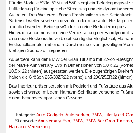
Für die Modelle 530d, 535i und 550i sorgt ein Tieferlegungssatz 
Luftfederung für eine optische Streckung und ein dynamischere
Auftreten. Des Weiteren können Frontspoiler an der Serienfront
Seitenschweller sowie ein dezenter oder markanter Heckspoiler
montiert werden. Beide gewährleisten eine Reduzierung des
Hinterachsenantriebs und eine Verbesserung der Fahrdynamik.
eine neue Heckenschürze bietet künftig die Möglichkeit, Haman
Endschalldämpfer mit einem Durchmesser von gewaltigen 9 cm
kräftigen Sound zu integrieren.
Außerdem kann der BMW 5er Gran Turismo mit 22-Zoll-Design
der Marke Anniversary Evo in Dimensionen von 9,0 x 22 (vorne
10,5 x 22 (hinten) ausgestattet werden. Die zugehörigen Breireif
haben die Größen 265/30ZR22 (vorne) und 296/25ZR22 (hinten)
Das Interieur präsentiert sich mit Pedaleri und Fußstütze aus A
sowie schwarze, mit dem Hamann-Schriftzug versehene Fußmat
einem besonders sportlichen Gewand.
Kategorie:
Auto-Gadgets
,
Automarken
,
BMW
,
Lifestyle & Ga
Stichworte:
Anniversary Evo
,
BMW
,
BMW 5er Gran Turismo
,
Hamann
,
Veredelung