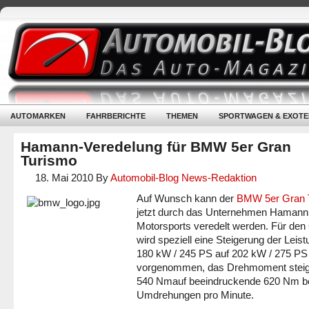
AUTOMARKEN
FAHRBERICHTE
THEMEN
SPORTWAGEN & EXOTE
Hamann-Veredelung für BMW 5er Gran
Turismo
18. Mai 2010
By
Automobil-Blog News-Redaktion
Auf Wunsch kann der
BMW 5er Gran 
jetzt durch das Unternehmen Hamann
Motorsports veredelt werden. Für den
wird speziell eine Steigerung der Leis
180 kW / 245 PS auf 202 kW / 275 PS
vorgenommen, das Drehmoment steig
540 Nmauf beeindruckende 620 Nm be
Umdrehungen pro Minute.