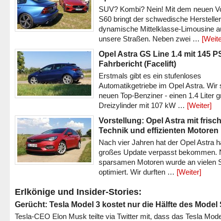
SUV? Kombi? Nein! Mit dem neuen V
S60 bringt der schwedische Hersteller
dynamische Mittelklasse-Limousine a
unsere Straßen. Neben zwei …
[Weite
Opel Astra GS Line 1.4 mit 145 P
Fahrbericht (Facelift)
Erstmals gibt es ein stufenloses
Automatikgetriebe im Opel Astra. Wir 
neuen Top-Benziner - einen 1.4 Liter 
Dreizylinder mit 107 kW …
[Weiter]
Vorstellung: Opel Astra mit frisc
Technik und effizienten Motoren
Nach vier Jahren hat der Opel Astra h
großes Update verpasst bekommen.
sparsamen Motoren wurde an vielen S
optimiert. Wir durften …
[Weiter]
Erlkönige und Insider-Stories:
Gerücht: Tesla Model 3 kostet nur die Hälfte des Model
Tesla-CEO Elon Musk teilte via Twitter mit, dass das Tesla Mode