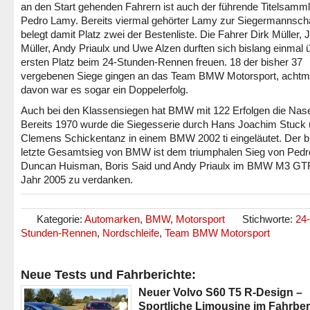
an den Start gehenden Fahrern ist auch der führende Titelsamml
Pedro Lamy. Bereits viermal gehörter Lamy zur Siegermannsch
belegt damit Platz zwei der Bestenliste. Die Fahrer Dirk Müller, 
Müller, Andy Priaulx und Uwe Alzen durften sich bislang einmal 
ersten Platz beim 24-Stunden-Rennen freuen. 18 der bisher 37
vergebenen Siege gingen an das Team BMW Motorsport, achtm
davon war es sogar ein Doppelerfolg.
Auch bei den Klassensiegen hat BMW mit 122 Erfolgen die Nase
Bereits 1970 wurde die Siegesserie durch Hans Joachim Stuck
Clemens Schickentanz in einem BMW 2002 ti eingeläutet. Der b
letzte Gesamtsieg von BMW ist dem triumphalen Sieg von Ped
Duncan Huisman, Boris Said und Andy Priaulx im BMW M3 GT
Jahr 2005 zu verdanken.
Kategorie:
Automarken
,
BMW
,
Motorsport
Stichworte:
24-
Stunden-Rennen
,
Nordschleife
,
Team BMW Motorsport
Neue Tests und Fahrberichte:
Neuer Volvo S60 T5 R-Design –
Sportliche Limousine im Fahrber