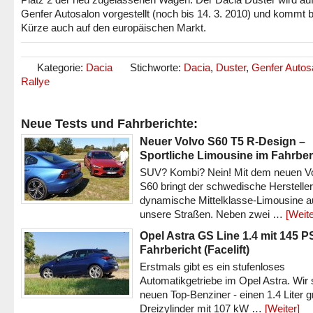
Genfer Autosalon vorgestellt (noch bis 14. 3. 2010) und kommt b
Kürze auch auf den europäischen Markt.
Kategorie:
Dacia
Stichworte:
Dacia
,
Duster
,
Genfer Autos
Rallye
Neue Tests und Fahrberichte:
Neuer Volvo S60 T5 R-Design –
Sportliche Limousine im Fahrber
SUV? Kombi? Nein! Mit dem neuen V
S60 bringt der schwedische Hersteller
dynamische Mittelklasse-Limousine a
unsere Straßen. Neben zwei …
[Weite
Opel Astra GS Line 1.4 mit 145 P
Fahrbericht (Facelift)
Erstmals gibt es ein stufenloses
Automatikgetriebe im Opel Astra. Wir 
neuen Top-Benziner - einen 1.4 Liter 
Dreizylinder mit 107 kW …
[Weiter]