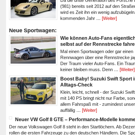
Da die dritte Generation des Porsche
(981) bereits seit 2012 auf den Straßen 
wird es Zeit ihn ein wenig aufzubügeln
kommenden Jahr …
[Weiter]
Neue Sportwagen:
Wie können Auto-Fans eigentlic
selbst auf der Rennstrecke fahr
Mal einen Sportwagen oder gar einen
Rennwagen über eine Rennstrecke ja
Der Traum vieler Auto-Fans. Ein Trau
keiner bleiben muss. Denn …
[Weiter]
Boost Baby! Suzuki Swift Sport 
Alltags-Check
Klein, leicht, schnell - der Suzuki Swif
mit 140 PS bringt nicht nur Farbe, son
allem Fahrspaß mit - zumindest unser
auffällig …
[Weiter]
Neuer VW Golf 8 GTE – Performance-Modelle komm
Der neue Volkswagen Golf 8 steht in den Startlöchern. Ab Dez
rollen die ersten Fahrzeuge zu den deutschen Händlern. Die Spo