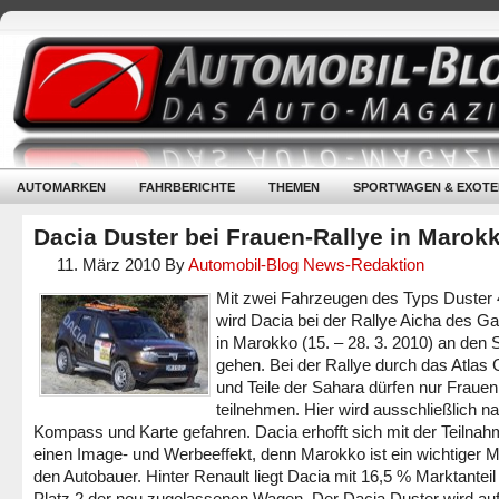
AUTOMARKEN
FAHRBERICHTE
THEMEN
SPORTWAGEN & EXOTE
Dacia Duster bei Frauen-Rallye in Marok
11. März 2010
By
Automobil-Blog News-Redaktion
Mit zwei Fahrzeugen des Typs Duster
wird Dacia bei der Rallye Aicha des Ga
in Marokko (15. – 28. 3. 2010) an den S
gehen. Bei der Rallye durch das Atlas 
und Teile der Sahara dürfen nur Frauen
teilnehmen. Hier wird ausschließlich n
Kompass und Karte gefahren. Dacia erhofft sich mit der Teilna
einen Image- und Werbeeffekt, denn Marokko ist ein wichtiger M
den Autobauer. Hinter Renault liegt Dacia mit 16,5 % Marktanteil
Platz 2 der neu zugelassenen Wagen. Der Dacia Duster wird au