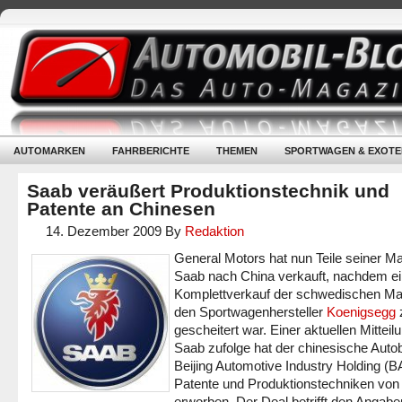
AUTOMARKEN
FAHRBERICHTE
THEMEN
SPORTWAGEN & EXOTE
Saab veräußert Produktionstechnik und
Patente an Chinesen
14. Dezember 2009
By
Redaktion
General Motors hat nun Teile seiner M
Saab nach China verkauft, nachdem ei
Komplettverkauf der schwedischen Ma
den Sportwagenhersteller
Koenigsegg
gescheitert war. Einer aktuellen Mitteil
Saab zufolge hat der chinesische Auto
Beijing Automotive Industry Holding (B
Patente und Produktionstechniken von
erworben. Der Deal betrifft den Angabe