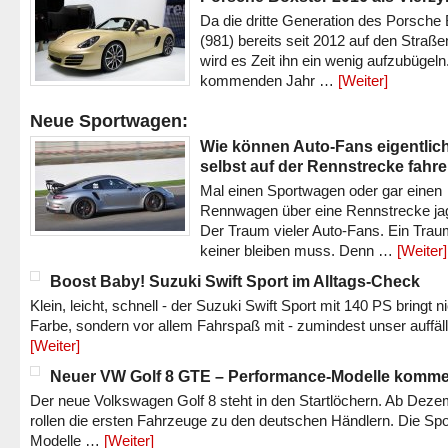
Da die dritte Generation des Porsche
(981) bereits seit 2012 auf den Straßen 
wird es Zeit ihn ein wenig aufzubügeln
kommenden Jahr …
[Weiter]
Neue Sportwagen:
Wie können Auto-Fans eigentlic
selbst auf der Rennstrecke fahr
Mal einen Sportwagen oder gar einen
Rennwagen über eine Rennstrecke ja
Der Traum vieler Auto-Fans. Ein Trau
keiner bleiben muss. Denn …
[Weiter]
Boost Baby! Suzuki Swift Sport im Alltags-Check
Klein, leicht, schnell - der Suzuki Swift Sport mit 140 PS bringt n
Farbe, sondern vor allem Fahrspaß mit - zumindest unser auffäl
[Weiter]
Neuer VW Golf 8 GTE – Performance-Modelle komm
Der neue Volkswagen Golf 8 steht in den Startlöchern. Ab Dez
rollen die ersten Fahrzeuge zu den deutschen Händlern. Die Spo
Modelle …
[Weiter]