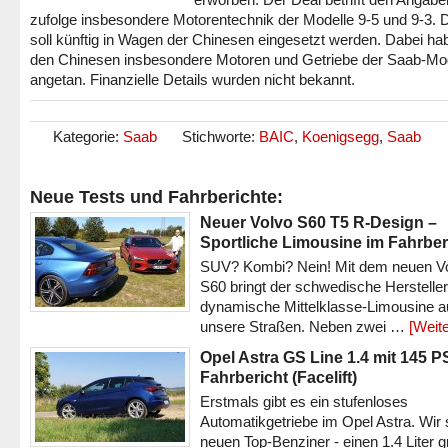
zufolge insbesondere Motorentechnik der Modelle 9-5 und 9-3. 
soll künftig in Wagen der Chinesen eingesetzt werden. Dabei ha
den Chinesen insbesondere Motoren und Getriebe der Saab-Mo
angetan. Finanzielle Details wurden nicht bekannt.
Kategorie:
Saab
Stichworte:
BAIC
,
Koenigsegg
,
Saab
Neue Tests und Fahrberichte:
Neuer Volvo S60 T5 R-Design –
Sportliche Limousine im Fahrber
SUV? Kombi? Nein! Mit dem neuen V
S60 bringt der schwedische Hersteller
dynamische Mittelklasse-Limousine a
unsere Straßen. Neben zwei …
[Weite
Opel Astra GS Line 1.4 mit 145 P
Fahrbericht (Facelift)
Erstmals gibt es ein stufenloses
Automatikgetriebe im Opel Astra. Wir 
neuen Top-Benziner - einen 1.4 Liter 