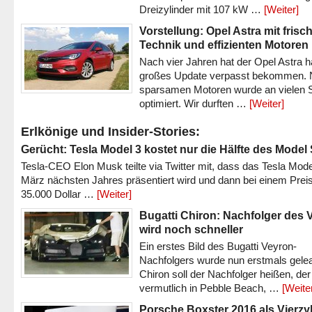
Dreizylinder mit 107 kW …
[Weiter]
Vorstellung: Opel Astra mit frisc
Technik und effizienten Motoren
Nach vier Jahren hat der Opel Astra h
großes Update verpasst bekommen.
sparsamen Motoren wurde an vielen S
optimiert. Wir durften …
[Weiter]
Erlkönige und Insider-Stories:
Gerücht: Tesla Model 3 kostet nur die Hälfte des Model
Tesla-CEO Elon Musk teilte via Twitter mit, dass das Tesla Mode
März nächsten Jahres präsentiert wird und dann bei einem Prei
35.000 Dollar …
[Weiter]
Bugatti Chiron: Nachfolger des 
wird noch schneller
Ein erstes Bild des Bugatti Veyron-
Nachfolgers wurde nun erstmals gele
Chiron soll der Nachfolger heißen, der
vermutlich in Pebble Beach, …
[Weite
Porsche Boxster 2016 als Vierzy