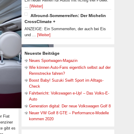
Ein neuer Reifen für Autos mit richtig viel Power.
…
[Weiter]
Allround-Sommerreifen: Der Michelin
CrossClimate +
ANZEIGE: Ein Sommerreifen, der auch bei Eis
und …
[Weiter]
Neueste Beiträge
Neues Sportwagen-Magazin
Wie können Auto-Fans eigentlich selbst auf der
Rennstrecke fahren?
Boost Baby! Suzuki Swift Sport im Alltags-
Check
Fahrbericht: Volkswagen e-Up! – Das Volks-E-
Auto
Generation digital: Der neue Volkswagen Golf 8
Neuer VW Golf 8 GTE – Performance-Modelle
r Fiat
kommen 2020
Benziner
e gibt es