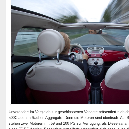
Unverändert im Vergleich zur geschlossenen Variante präsentiert sich de
500C auch in Sachen Aggregate. Denn die Motoren sind identisch. Als 
stehen zwei Motoren mit 69 und 100 PS zur Verfügung, als Dieselvariant