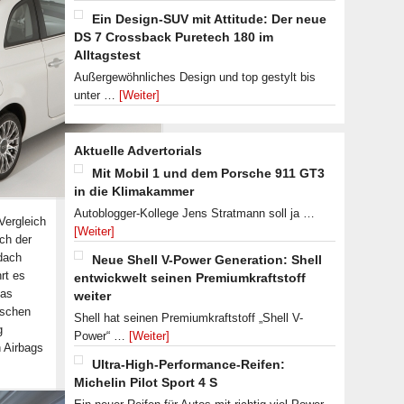
Ein Design-SUV mit Attitude: Der neue
DS 7 Crossback Puretech 180 im
Alltagstest
Außergewöhnliches Design und top gestylt bis
unter …
[Weiter]
Aktuelle Advertorials
Mit Mobil 1 und dem Porsche 911 GT3
in die Klimakammer
Autoblogger-Kollege Jens Stratmann soll ja …
Vergleich
[Weiter]
ch der
fdach
Neue Shell V-Power Generation: Shell
rt es
entwickwelt seinen Premiumkraftstoff
das
weiter
ischen
Shell hat seinen Premiumkraftstoff „Shell V-
g
Power“ …
[Weiter]
n Airbags
Ultra-High-Performance-Reifen:
Michelin Pilot Sport 4 S