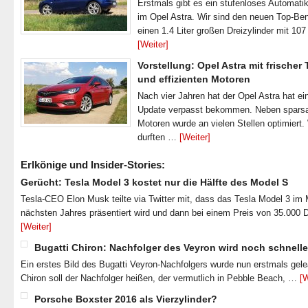
Erstmals gibt es ein stufenloses Automatik
im Opel Astra. Wir sind den neuen Top-Ben
einen 1.4 Liter großen Dreizylinder mit 1
[Weiter]
Vorstellung: Opel Astra mit frischer
und effizienten Motoren
Nach vier Jahren hat der Opel Astra hat ei
Update verpasst bekommen. Neben spar
Motoren wurde an vielen Stellen optimiert.
durften …
[Weiter]
Erlkönige und Insider-Stories:
Gerücht: Tesla Model 3 kostet nur die Hälfte des Model S
Tesla-CEO Elon Musk teilte via Twitter mit, dass das Tesla Model 3 im
nächsten Jahres präsentiert wird und dann bei einem Preis von 35.000 
[Weiter]
Bugatti Chiron: Nachfolger des Veyron wird noch schnelle
Ein erstes Bild des Bugatti Veyron-Nachfolgers wurde nun erstmals gel
Chiron soll der Nachfolger heißen, der vermutlich in Pebble Beach, …
[W
Porsche Boxster 2016 als Vierzylinder?