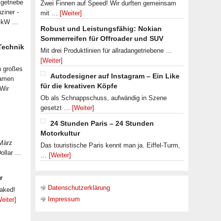
getriebe
Zwei Finnen auf Speed! Wir durften gemeinsam
ziner -
mit …
[Weiter]
07 kW …
Robust und Leistungsfähig: Nokian
Sommerreifen für Offroader und SUV
 Technik
Mit drei Produktlinien für allradangetriebene …
[Weiter]
n großes
Autodesigner auf Instagram – Ein Like
samen
für die kreativen Köpfe
 Wir
Ob als Schnappschuss, aufwändig in Szene
gesetzt …
[Weiter]
24 Stunden Paris – 24 Stunden
Motorkultur
 März
Das touristische Paris kennt man ja. Eiffel-Turm,
Dollar …
…
[Weiter]
r
Datenschutzerklärung
eaked!
Impressum
eiter]