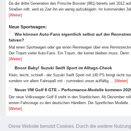
Da die dritte Generation des Porsche Boxster (981) bereits seit 2012 au
Straßen rollt, wird es Zeit ihn ein wenig aufzubügeln. Im kommenden J
[Weiter]
Neue Sportwagen:
Wie können Auto-Fans eigentlich selbst auf der Rennstre
fahren?
Mal einen Sportwagen oder gar einen Rennwagen über eine Rennstrecke
Der Traum vieler Auto-Fans. Ein Traum, der keiner bleiben muss. Denn
[Weiter]
Boost Baby! Suzuki Swift Sport im Alltags-Check
Klein, leicht, schnell - der Suzuki Swift Sport mit 140 PS bringt nicht nu
sondern vor allem Fahrspaß mit - zumindest unser auffällig …
[Weiter]
Neuer VW Golf 8 GTE – Performance-Modelle kommen 202
Der neue Volkswagen Golf 8 steht in den Startlöchern. Ab Dezember roll
ersten Fahrzeuge zu den deutschen Händlern. Die Sportlichen Modelle
[Weiter]
Diese Website benutzt Cookies. Durch die weitere Nutzun
NACH OBEN