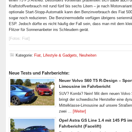
einen 75 PS Antrieb. Besonders vorteilhaft präsentiert sich dabei auch d
Kraftstoffverbrauch mit rund fünf bis sechs Litern – je nach Motorvariant
optionale Start-Stopp-Automatik kann den Benzinverbrauch des Fiat 50
sogar noch reduzieren. Die Benzinermodelle verfügen übrigens serienmä
ESP. Jedoch dürfte es nicht häufig der Fall sein, dass man mit dem kle
Flitzer für Sonnenanbeter ins Schleudern gerät.
[Fotos: Fiat]
Kategorie:
Fiat
,
Lifestyle & Gadgets
,
Neuheiten
Neue Tests und Fahrberichte:
Neuer Volvo S60 T5 R-Design – Spor
Limousine im Fahrbericht
SUV? Kombi? Nein! Mit dem neuen Volvo
bringt der schwedische Hersteller eine dy
Mittelklasse-Limousine auf unsere Straße
zwei …
[Weiter]
Opel Astra GS Line 1.4 mit 145 PS im
Fahrbericht (Facelift)