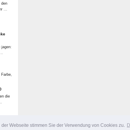
f den
ahr …
cke
 jagen:
 …
r Farbe,
0
en die
 …
g der Webseite stimmen Sie der Verwendung von Cookies zu.
D
URHEBERRECHT © 2026 ·
SLEEK THEME
ON
GENESIS FRAMEWORK
·
WORDPRES