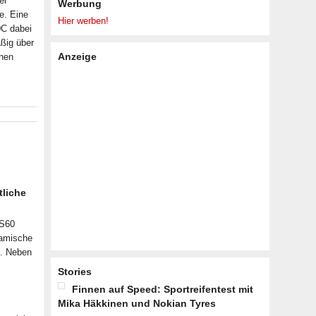
er
Werbung
e. Eine
Hier werben!
0C dabei
ßig über
Anzeige
inen
tliche
 S60
namische
n. Neben
Stories
Finnen auf Speed: Sportreifentest mit
Mika Häkkinen und Nokian Tyres