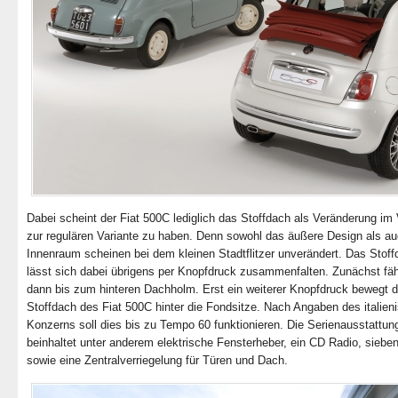
Dabei scheint der Fiat 500C lediglich das Stoffdach als Veränderung im 
zur regulären Variante zu haben. Denn sowohl das äußere Design als au
Innenraum scheinen bei dem kleinen Stadtflitzer unverändert. Das Stof
lässt sich dabei übrigens per Knopfdruck zusammenfalten. Zunächst fäh
dann bis zum hinteren Dachholm. Erst ein weiterer Knopfdruck bewegt 
Stoffdach des Fiat 500C hinter die Fondsitze. Nach Angaben des italien
Konzerns soll dies bis zu Tempo 60 funktionieren. Die Serienausstattun
beinhaltet unter anderem elektrische Fensterheber, ein CD Radio, siebe
sowie eine Zentralverriegelung für Türen und Dach.