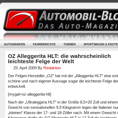
AUTOMARKEN
FAHRBERICHTE
THEMEN
SPORTWAGEN & EXOTE
OZ Alleggerita HLT: die wahrscheinlich
leichteste Felge der Welt
25. April 2009
By
Redaktion
Der Felgen-Hersteller „OZ“ hat mit der „Alleggerita HLT“ eine ex
schöne und nach eigener Aussage sogar die leichteste Felge de
entwickelt.
[mygal=oz-alleggerita-hlt]
Nach der „Ultraleggera HLT“ in der Größe 8,5×20 Zoll und einem
Gewicht von sensationellen 9,9 Kilogramm legen die Italiener nun
„kleinen“ Klasse der 17- und 18-Zöller nach. Mit einem Gewicht 
Kilogramm dürfte die OZ Alleggerita HLT in 17 Zoll die leichteste