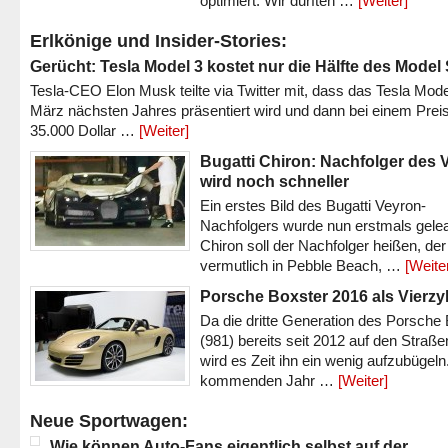
optimiert. Wir durften …
[Weiter]
Erlkönige und Insider-Stories:
Gerücht: Tesla Model 3 kostet nur die Hälfte des Model
Tesla-CEO Elon Musk teilte via Twitter mit, dass das Tesla Mode
März nächsten Jahres präsentiert wird und dann bei einem Prei
35.000 Dollar …
[Weiter]
Bugatti Chiron: Nachfolger des 
wird noch schneller
Ein erstes Bild des Bugatti Veyron-
Nachfolgers wurde nun erstmals gele
Chiron soll der Nachfolger heißen, der
vermutlich in Pebble Beach, …
[Weite
Porsche Boxster 2016 als Vierzy
Da die dritte Generation des Porsche
(981) bereits seit 2012 auf den Straßen 
wird es Zeit ihn ein wenig aufzubügeln
kommenden Jahr …
[Weiter]
Neue Sportwagen:
Wie können Auto-Fans eigentlich selbst auf der