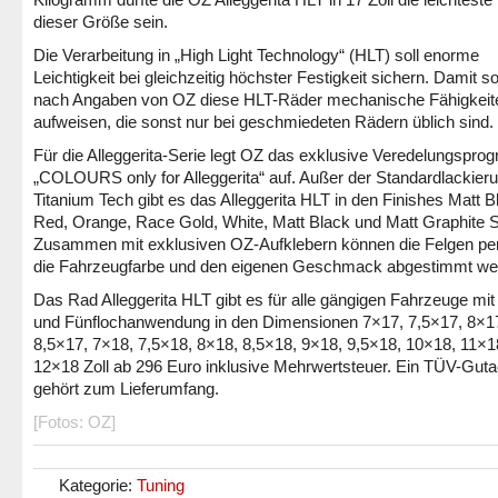
dieser Größe sein.
Die Verarbeitung in „High Light Technology“ (HLT) soll enorme
Leichtigkeit bei gleichzeitig höchster Festigkeit sichern. Damit so
nach Angaben von OZ diese HLT-Räder mechanische Fähigkeit
aufweisen, die sonst nur bei geschmiedeten Rädern üblich sind.
Für die Alleggerita-Serie legt OZ das exklusive Veredelungspr
„COLOURS only for Alleggerita“ auf. Außer der Standardlackier
Titanium Tech gibt es das Alleggerita HLT in den Finishes Matt B
Red, Orange, Race Gold, White, Matt Black und Matt Graphite Si
Zusammen mit exklusiven OZ-Aufklebern können die Felgen per
die Fahrzeugfarbe und den eigenen Geschmack abgestimmt we
Das Rad Alleggerita HLT gibt es für alle gängigen Fahrzeuge mit 
und Fünflochanwendung in den Dimensionen 7×17, 7,5×17, 8×1
8,5×17, 7×18, 7,5×18, 8×18, 8,5×18, 9×18, 9,5×18, 10×18, 11×1
12×18 Zoll ab 296 Euro inklusive Mehrwertsteuer. Ein TÜV-Gut
gehört zum Lieferumfang.
[Fotos: OZ]
Kategorie:
Tuning