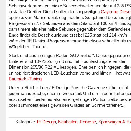
Scheinwerfermasken, dicke Seitenschweller und der auf 285 PS
erstarkte Dreiliter-Diesel sollen den langweiligen
Cayenne Diese
aggressiven Männerspielzeug machen. So getuned bescheunigt
Progressor in 7,7 Sekunden aus dem Stand auf 100 km/h und s
damit mehr als eine halbe Sekunde gegenüber dem Seriendiesel 
Ende findet die Beschleunigung erst bei 225 statt bei 214 km/h –
wäre der JE Design-Progressor immerhin etwas schneller als m
Wägelchen. Touché.
Stark sind auch riesigen Räder „SUV-Select“. Diese gegossene
Einteiler sind 10×22 Zoll groß und mit Hochleistungsreifen der
Dimension 295/30 R22 XL bezogen. Eher peinlich hingegen: die
uninspiriert drapierten LED-Leuchten vorne und hinten – hat wa
Baumarkt-Tuning
.
Unterm Strich ist der JE Design Porsche Cayenne sicher nicht
jedermanns Sache, eher im Gegenteil. Und um in dem Teil an
auszusehen bedarf es also einer gehörigen Portion Selbstbewu
oder zumindest eines gewissen Grades an Schmerzfreiheit…
Kategorie:
JE Design
,
Neuheiten
,
Porsche
,
Sportwagen & E