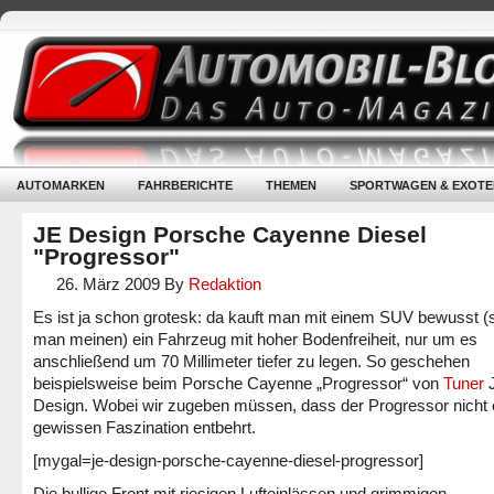
AUTOMARKEN
FAHRBERICHTE
THEMEN
SPORTWAGEN & EXOTE
JE Design Porsche Cayenne Diesel
"Progressor"
26. März 2009
By
Redaktion
Es ist ja schon grotesk: da kauft man mit einem SUV bewusst (s
man meinen) ein Fahrzeug mit hoher Bodenfreiheit, nur um es
anschließend um 70 Millimeter tiefer zu legen. So geschehen
beispielsweise beim Porsche Cayenne „Progressor“ von
Tuner
Design. Wobei wir zugeben müssen, dass der Progressor nicht 
gewissen Faszination entbehrt.
[mygal=je-design-porsche-cayenne-diesel-progressor]
Die bullige Front mit riesigen Lufteinlässen und grimmigen