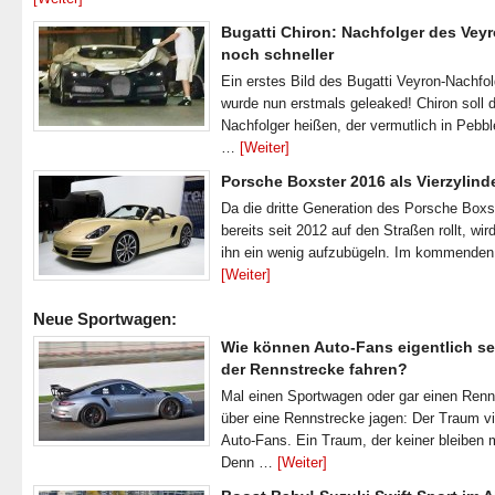
Bugatti Chiron: Nachfolger des Veyr
noch schneller
Ein erstes Bild des Bugatti Veyron-Nachfo
wurde nun erstmals geleaked! Chiron soll 
Nachfolger heißen, der vermutlich in Pebb
…
[Weiter]
Porsche Boxster 2016 als Vierzylind
Da die dritte Generation des Porsche Boxs
bereits seit 2012 auf den Straßen rollt, wir
ihn ein wenig aufzubügeln. Im kommende
[Weiter]
Neue Sportwagen:
Wie können Auto-Fans eigentlich se
der Rennstrecke fahren?
Mal einen Sportwagen oder gar einen Ren
über eine Rennstrecke jagen: Der Traum vi
Auto-Fans. Ein Traum, der keiner bleiben 
Denn …
[Weiter]