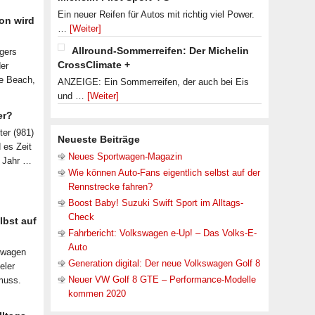
Ein neuer Reifen für Autos mit richtig viel Power.
on wird
…
[Weiter]
Allround-Sommerreifen: Der Michelin
lgers
CrossClimate +
der
le Beach,
ANZEIGE: Ein Sommerreifen, der auch bei Eis
und …
[Weiter]
er?
ter (981)
Neueste Beiträge
d es Zeit
Neues Sportwagen-Magazin
n Jahr …
Wie können Auto-Fans eigentlich selbst auf der
Rennstrecke fahren?
Boost Baby! Suzuki Swift Sport im Alltags-
Check
lbst auf
Fahrbericht: Volkswagen e-Up! – Das Volks-E-
Auto
nwagen
Generation digital: Der neue Volkswagen Golf 8
eler
Neuer VW Golf 8 GTE – Performance-Modelle
muss.
kommen 2020