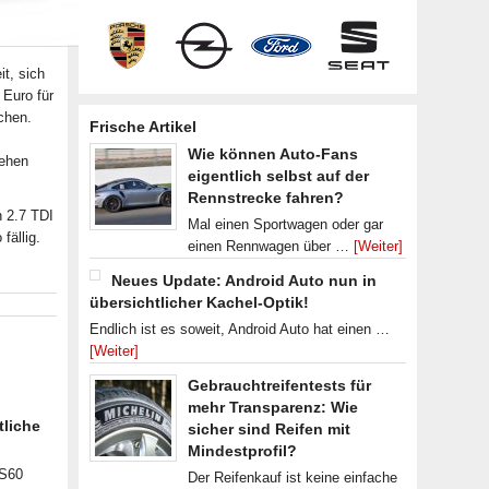
it, sich
 Euro für
chen.
Frische Artikel
Wie können Auto-Fans
ehen
eigentlich selbst auf der
Rennstrecke fahren?
n 2.7 TDI
Mal einen Sportwagen oder gar
fällig.
einen Rennwagen über …
[Weiter]
Neues Update: Android Auto nun in
übersichtlicher Kachel-Optik!
Endlich ist es soweit, Android Auto hat einen …
[Weiter]
Gebrauchtreifentests für
mehr Transparenz: Wie
tliche
sicher sind Reifen mit
Mindestprofil?
 S60
Der Reifenkauf ist keine einfache