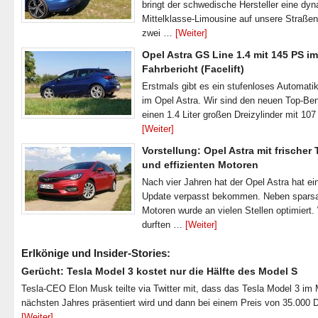
bringt der schwedische Hersteller eine dy
Mittelklasse-Limousine auf unsere Straße
zwei …
[Weiter]
Opel Astra GS Line 1.4 mit 145 PS im
Fahrbericht (Facelift)
Erstmals gibt es ein stufenloses Automatik
im Opel Astra. Wir sind den neuen Top-Ben
einen 1.4 Liter großen Dreizylinder mit 1
[Weiter]
Vorstellung: Opel Astra mit frischer
und effizienten Motoren
Nach vier Jahren hat der Opel Astra hat ei
Update verpasst bekommen. Neben spar
Motoren wurde an vielen Stellen optimiert.
durften …
[Weiter]
Erlkönige und Insider-Stories:
Gerücht: Tesla Model 3 kostet nur die Hälfte des Model S
Tesla-CEO Elon Musk teilte via Twitter mit, dass das Tesla Model 3 im
nächsten Jahres präsentiert wird und dann bei einem Preis von 35.000 
[Weiter]