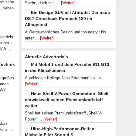
namische
Sache, doch seit …
[Weiter]
n. Neben
Ein Design-SUV mit Attitude: Der neue
DS 7 Crossback Puretech 180 im
Alltagstest
Außergewöhnliches Design und top gestylt bis
getriebe
unter …
[Weiter]
ziner -
07 kW …
Aktuelle Advertorials
 Technik
Mit Mobil 1 und dem Porsche 911 GT3
in die Klimakammer
n großes
Autoblogger-Kollege Jens Stratmann soll ja …
samen
[Weiter]
 Wir
Neue Shell V-Power Generation: Shell
entwickwelt seinen Premiumkraftstoff
weiter
Shell hat seinen Premiumkraftstoff „Shell V-
Power“ …
[Weiter]
 März
Ultra-High-Performance-Reifen:
Dollar …
Michelin Pilot Sport 4 S