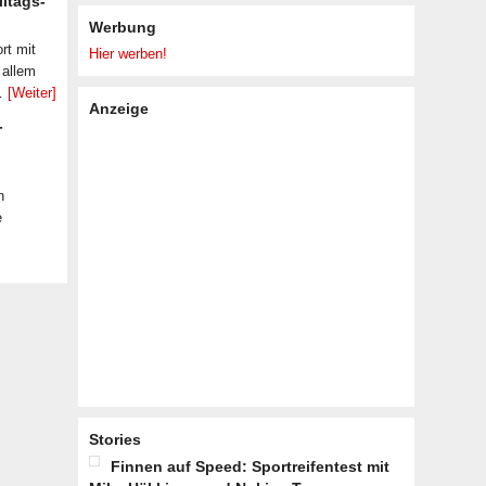
lltags-
Werbung
rt mit
Hier werben!
 allem
 …
[Weiter]
Anzeige
-
n
e
Stories
Finnen auf Speed: Sportreifentest mit