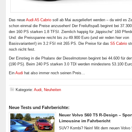
Das neue
Audi A5 Cabrio
soll ab Mai ausgeliefert werden – da wird es Ze
schon einmal die Preise anzusehen! Der Freiluftspaß beginnt bei 37.300
den 160 PS starken 1.8 TFSI. Ziemlich happig für „läppische“ 160 Pferd
Und: die Preisspanne reicht bis zu 49.900 Euro (und wir reden hier von
Basisvarianten!) im 3.2 FSI mit 265 PS. Die Preise für das
S5 Cabrio
st
noch nicht fest.
Der Einstieg in die Phalanx der Dieselmotoren beginnt bei 44.600 für de
(190 PS). Beim 240 PS starken 3.0 TDI werden mindestens 53.100 Euro 
Ein
Audi
hat also immer noch seinen Preis…
Kategorie:
Audi
,
Neuheiten
Neue Tests und Fahrberichte:
Neuer Volvo S60 T5 R-Design – Spor
Limousine im Fahrbericht
SUV? Kombi? Nein! Mit dem neuen Volvo