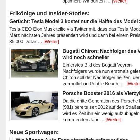
optimiert. Wir durften …
[Weiter]
Erlkönige und Insider-Stories:
Gerücht: Tesla Model 3 kostet nur die Hälfte des Model
Tesla-CEO Elon Musk teilte via Twitter mit, dass das Tesla Mode
März nächsten Jahres präsentiert wird und dann bei einem Prei
35.000 Dollar …
[Weiter]
Bugatti Chiron: Nachfolger des 
wird noch schneller
Ein erstes Bild des Bugatti Veyron-
Nachfolgers wurde nun erstmals gele
Chiron soll der Nachfolger heißen, der
vermutlich in Pebble Beach, …
[Weite
Porsche Boxster 2016 als Vierzy
Da die dritte Generation des Porsche
(981) bereits seit 2012 auf den Straßen 
wird es Zeit ihn ein wenig aufzubügeln
kommenden Jahr …
[Weiter]
Neue Sportwagen: