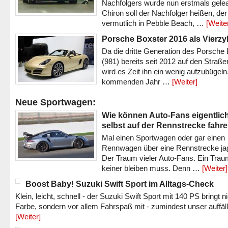
Nachfolgers wurde nun erstmals gele
Chiron soll der Nachfolger heißen, der
vermutlich in Pebble Beach, …
[Weite
Porsche Boxster 2016 als Vierzy
Da die dritte Generation des Porsche
(981) bereits seit 2012 auf den Straßen 
wird es Zeit ihn ein wenig aufzubügeln
kommenden Jahr …
[Weiter]
Neue Sportwagen:
Wie können Auto-Fans eigentlic
selbst auf der Rennstrecke fahr
Mal einen Sportwagen oder gar einen
Rennwagen über eine Rennstrecke ja
Der Traum vieler Auto-Fans. Ein Trau
keiner bleiben muss. Denn …
[Weiter]
Boost Baby! Suzuki Swift Sport im Alltags-Check
Klein, leicht, schnell - der Suzuki Swift Sport mit 140 PS bringt n
Farbe, sondern vor allem Fahrspaß mit - zumindest unser auffäl
[Weiter]