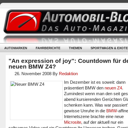
AUTOMARKEN
FAHRBERICHTE
THEMEN
SPORTWAGEN & EXOTE
"An expression of joy": Countdown für d
neuen BMW Z4?
26. November 2008
By
Redaktion
Im Dezember ist es soweit: dann
präsentiert BMW den
neuen Z4
.
Zumindest wenn man den seit ges
abend kursierenden Gerüchten G
schenken kann. Was war passiert
gewisse Unruhe in die
BMW
-affin
Internetszene brachte eine neue
Microsite
, auf der aktuell nur ein
seltsames Video und ein Countdown ihr Unwesen treiben. Garnie