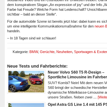
dem konspirativen Slogan „An expression of joy“ und der Info „
Farbe hat Freude? Welche Form hat Leidenschaft? Unsichtbare
sichtbar – bald an dieser Stelle“.
Für die automobile Szene ist bereits jetzt klar: dabei kann es sic
um eine intelligente Kommunikationsmaßnahme für den
neuen 
handeln.
– In 18 Tagen sind wir schlauer!
Kategorie:
BMW
,
Gerüchte
,
Neuheiten
,
Sportwagen & Exote
Neue Tests und Fahrberichte:
Neuer Volvo S60 T5 R-Design –
Sportliche Limousine im Fahrber
SUV? Kombi? Nein! Mit dem neuen V
S60 bringt der schwedische Hersteller
dynamische Mittelklasse-Limousine a
unsere Straßen. Neben zwei …
[Weite
Opel Astra GS Line 1.4 mit 145 P