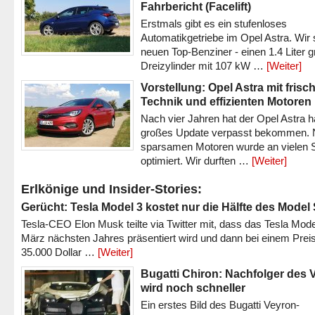
Fahrbericht (Facelift)
Erstmals gibt es ein stufenloses
Automatikgetriebe im Opel Astra. Wir 
neuen Top-Benziner - einen 1.4 Liter 
Dreizylinder mit 107 kW …
[Weiter]
Vorstellung: Opel Astra mit frisc
Technik und effizienten Motoren
Nach vier Jahren hat der Opel Astra h
großes Update verpasst bekommen.
sparsamen Motoren wurde an vielen S
optimiert. Wir durften …
[Weiter]
Erlkönige und Insider-Stories:
Gerücht: Tesla Model 3 kostet nur die Hälfte des Model
Tesla-CEO Elon Musk teilte via Twitter mit, dass das Tesla Mode
März nächsten Jahres präsentiert wird und dann bei einem Prei
35.000 Dollar …
[Weiter]
Bugatti Chiron: Nachfolger des 
wird noch schneller
Ein erstes Bild des Bugatti Veyron-