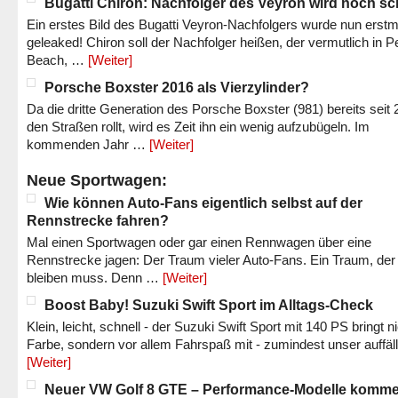
Bugatti Chiron: Nachfolger des Veyron wird noch sc
Ein erstes Bild des Bugatti Veyron-Nachfolgers wurde nun erstm
geleaked! Chiron soll der Nachfolger heißen, der vermutlich in P
Beach, …
[Weiter]
Porsche Boxster 2016 als Vierzylinder?
Da die dritte Generation des Porsche Boxster (981) bereits seit 
den Straßen rollt, wird es Zeit ihn ein wenig aufzubügeln. Im
kommenden Jahr …
[Weiter]
Neue Sportwagen:
Wie können Auto-Fans eigentlich selbst auf der
Rennstrecke fahren?
Mal einen Sportwagen oder gar einen Rennwagen über eine
Rennstrecke jagen: Der Traum vieler Auto-Fans. Ein Traum, der
bleiben muss. Denn …
[Weiter]
Boost Baby! Suzuki Swift Sport im Alltags-Check
Klein, leicht, schnell - der Suzuki Swift Sport mit 140 PS bringt n
Farbe, sondern vor allem Fahrspaß mit - zumindest unser auffäl
[Weiter]
Neuer VW Golf 8 GTE – Performance-Modelle komm