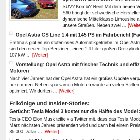
SUV? Kombi? Nein! Mit dem neuen V
S60 bringt der schwedische Hersteller
dynamische Mittelklasse-Limousine a
unsere Straßen. Neben zwei …
[Weite
Opel Astra GS Line 1.4 mit 145 PS im Fahrbericht (Fac
Erstmals gibt es ein stufenloses Automatikgetriebe im Opel Astr
sind den neuen Top-Benziner - einen 1.4 Liter großen Dreizylinde
107 kW …
[Weiter]
Vorstellung: Opel Astra mit frischer Technik und effi
Motoren
Nach vier Jahren hat der Opel Astra hat ein großes Update verp
bekommen. Neben sparsamen Motoren wurde an vielen Stellen
optimiert. Wir durften …
[Weiter]
Erlkönige und Insider-Stories:
Gerücht: Tesla Model 3 kostet nur die Hälfte des Model
Tesla-CEO Elon Musk teilte via Twitter mit, dass das Tesla Mode
März nächsten Jahres präsentiert wird und dann bei einem Prei
35.000 Dollar …
[Weiter]